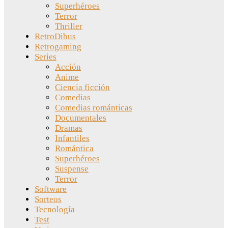
Superhéroes
Terror
Thriller
RetroDibus
Retrogaming
Series
Acción
Anime
Ciencia ficción
Comedias
Comedias románticas
Documentales
Dramas
Infantiles
Romántica
Superhéroes
Suspense
Terror
Software
Sorteos
Tecnología
Test