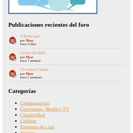
Publicaciones recientes del foro
A Breed Apart
por
Mase
hace 5 días
La boca del diablo
por
Mase
hace 1 semana
The Jurassic Games
por
Mase
hace 2 semanas
Categorías
Comparativas
Concursos / Reality TV
Creatividad
Cuídate
Estrenos de cine
Juegos