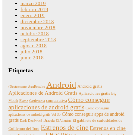
marzo 2019
febrero 2019
enero 2019
diciembre 2018
noviembre 2018
octubre 2018
septiembre 2018
agosto 2018
julio 2018
junio 2018
Etiquetas
Android
Android gratis
(Des)encanto
AggRetsuko
Aplicaciones de Android Gratis
Aplicaciones gratis
Big
Cómo conseguir
comparativa
Mouth
Blame
Castlevania
aplicaciones de android gratis
Cómo conseguir
Cómo conseguir apps de android
aplicaciones de android gratis Vol 35
gratis
Dracula
El gabinete de curiosidades de
Dark
Deadwind
El Alienista
Estrenos de cine
Estrenos en cine
Guillermo del Toro
GH VIP 6