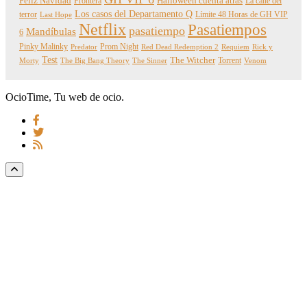
Feliz Navidad
Frontera
Halloween cuenta atrás
La calle del
Los casos del Departamento Q
terror
Límite 48 Horas de GH VIP
Last Hope
Netflix
Pasatiempos
pasatiempo
Mandíbulas
6
Pinky Malinky
Prom Night
Predator
Red Dead Redemption 2
Requiem
Rick y
Test
The Witcher
Torrent
Morty
The Big Bang Theory
The Sinner
Venom
OcioTime, Tu web de ocio.