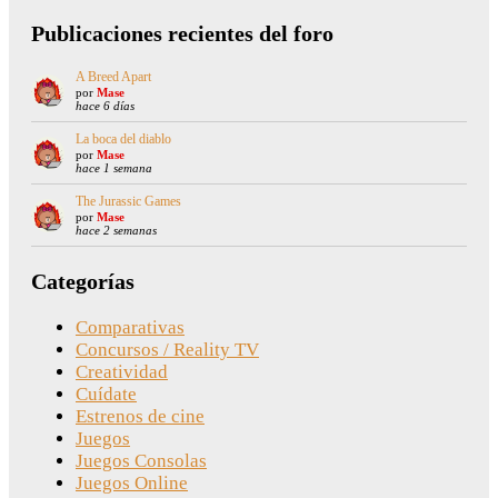
Publicaciones recientes del foro
A Breed Apart
por
Mase
hace 6 días
La boca del diablo
por
Mase
hace 1 semana
The Jurassic Games
por
Mase
hace 2 semanas
Categorías
Comparativas
Concursos / Reality TV
Creatividad
Cuídate
Estrenos de cine
Juegos
Juegos Consolas
Juegos Online