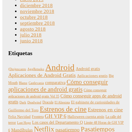
diciembre 2018
noviembre 2018
octubre 2018
septiembre 2018
agosto 2018
julio 2018
junio 2018
Etiquetas
Android
Android gratis
(Des)encanto
AggRetsuko
Aplicaciones de Android Gratis
Aplicaciones gratis
Big
Cómo conseguir
comparativa
Mouth
Blame
Castlevania
aplicaciones de android gratis
Cómo conseguir
Cómo conseguir apps de android
aplicaciones de android gratis Vol 35
gratis
Dracula
El gabinete de curiosidades de
Dark
Deadwind
El Alienista
Estrenos de cine
Estrenos en cine
Guillermo del Toro
GH VIP 6
Feliz Navidad
Frontera
Halloween cuenta atrás
La calle del
Los casos del Departamento Q
terror
Límite 48 Horas de GH VIP
Last Hope
Netflix
Pasatiempos
pasatiempo
Mandíbulas
6