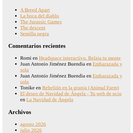
A Breed Apart
La boca del diablo
The Jurassic Games
The descent
Semilla negra
Comentarios recientes
Romi
en
Headspace interactivo. Relaja tu mente
Juan Antonio Jiménez Buendia
en
Embarazada y
sola
Juan Antonio Jiménez Buendia
en
Embarazada y
sola
Tonike
en
Rebelión en la granja (Animal Farm)
El deseo de Navidad de Ángela - Tu web de ocio
en
La Navidad de Ángela
Archivos
agosto 2026
julio 2026