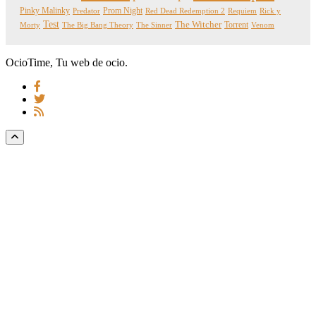
Pinky Malinky
Prom Night
Predator
Red Dead Redemption 2
Requiem
Rick y
Test
The Witcher
Torrent
Morty
The Big Bang Theory
The Sinner
Venom
OcioTime, Tu web de ocio.