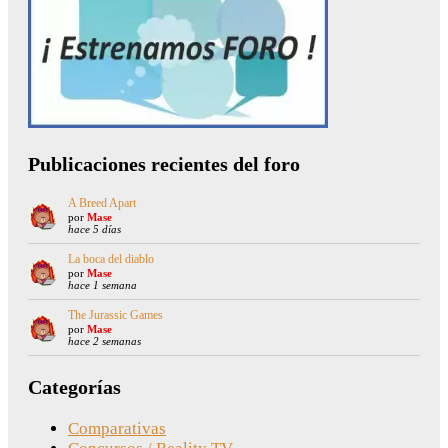
Publicaciones recientes del foro
A Breed Apart
por
Mase
hace 5 días
La boca del diablo
por
Mase
hace 1 semana
The Jurassic Games
por
Mase
hace 2 semanas
Categorías
Comparativas