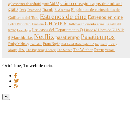
Cómo conseguir apps de android
aplicaciones de android gratis Vol 35
gratis
Dracula
El gabinete de curiosidades de
Dark
Deadwind
El Alienista
Estrenos de cine
Estrenos en cine
Guillermo del Toro
GH VIP 6
Feliz Navidad
Frontera
Halloween cuenta atrás
La calle del
Los casos del Departamento Q
terror
Límite 48 Horas de GH VIP
Last Hope
Netflix
Pasatiempos
pasatiempo
Mandíbulas
6
Pinky Malinky
Prom Night
Predator
Red Dead Redemption 2
Requiem
Rick y
Test
The Witcher
Torrent
Morty
The Big Bang Theory
The Sinner
Venom
OcioTime, Tu web de ocio.