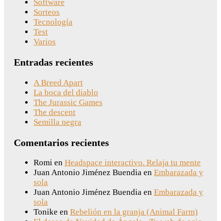
Software
Sorteos
Tecnología
Test
Varios
Entradas recientes
A Breed Apart
La boca del diablo
The Jurassic Games
The descent
Semilla negra
Comentarios recientes
Romi
en
Headspace interactivo. Relaja tu mente
Juan Antonio Jiménez Buendia
en
Embarazada y
sola
Juan Antonio Jiménez Buendia
en
Embarazada y
sola
Tonike
en
Rebelión en la granja (Animal Farm)