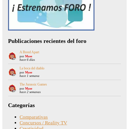
Publicaciones recientes del foro
A Breed Apart
por
Mase
hace 6 días
La boca del diablo
por
Mase
hace 1 semana
The Jurassic Games
por
Mase
hace 2 semanas
Categorías
Comparativas
Concursos / Reality TV
Creatividad