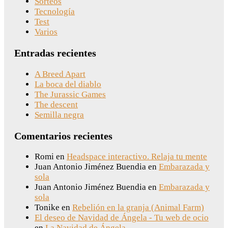
Sorteos
Tecnología
Test
Varios
Entradas recientes
A Breed Apart
La boca del diablo
The Jurassic Games
The descent
Semilla negra
Comentarios recientes
Romi
en
Headspace interactivo. Relaja tu mente
Juan Antonio Jiménez Buendia
en
Embarazada y
sola
Juan Antonio Jiménez Buendia
en
Embarazada y
sola
Tonike
en
Rebelión en la granja (Animal Farm)
El deseo de Navidad de Ángela - Tu web de ocio
en
La Navidad de Ángela