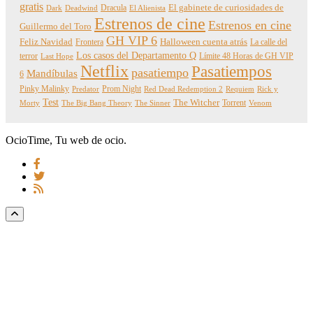
gratis
Dracula
El gabinete de curiosidades de
Dark
Deadwind
El Alienista
Estrenos de cine
Estrenos en cine
Guillermo del Toro
GH VIP 6
Feliz Navidad
Frontera
Halloween cuenta atrás
La calle del
Los casos del Departamento Q
terror
Límite 48 Horas de GH VIP
Last Hope
Netflix
Pasatiempos
pasatiempo
Mandíbulas
6
Pinky Malinky
Prom Night
Predator
Red Dead Redemption 2
Requiem
Rick y
Test
The Witcher
Torrent
Morty
The Big Bang Theory
The Sinner
Venom
OcioTime, Tu web de ocio.