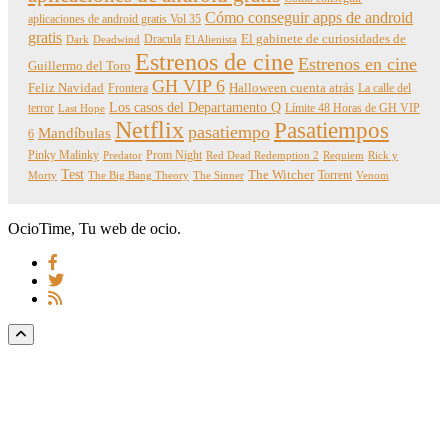
Cómo conseguir apps de android
aplicaciones de android gratis Vol 35
gratis
Dracula
El gabinete de curiosidades de
Dark
Deadwind
El Alienista
Estrenos de cine
Estrenos en cine
Guillermo del Toro
GH VIP 6
Feliz Navidad
Frontera
Halloween cuenta atrás
La calle del
Los casos del Departamento Q
terror
Límite 48 Horas de GH VIP
Last Hope
Netflix
Pasatiempos
pasatiempo
Mandíbulas
6
Pinky Malinky
Prom Night
Predator
Red Dead Redemption 2
Requiem
Rick y
Test
The Witcher
Torrent
Morty
The Big Bang Theory
The Sinner
Venom
OcioTime, Tu web de ocio.