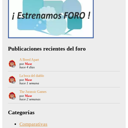
Publicaciones recientes del foro
A Breed Apart
por
Mase
hace 4 días
La boca del diablo
por
Mase
hace 1 semana
The Jurassic Games
por
Mase
hace 2 semanas
Categorías
Comparativas