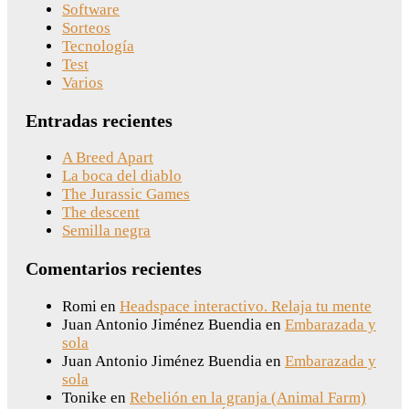
Software
Sorteos
Tecnología
Test
Varios
Entradas recientes
A Breed Apart
La boca del diablo
The Jurassic Games
The descent
Semilla negra
Comentarios recientes
Romi
en
Headspace interactivo. Relaja tu mente
Juan Antonio Jiménez Buendia
en
Embarazada y
sola
Juan Antonio Jiménez Buendia
en
Embarazada y
sola
Tonike
en
Rebelión en la granja (Animal Farm)