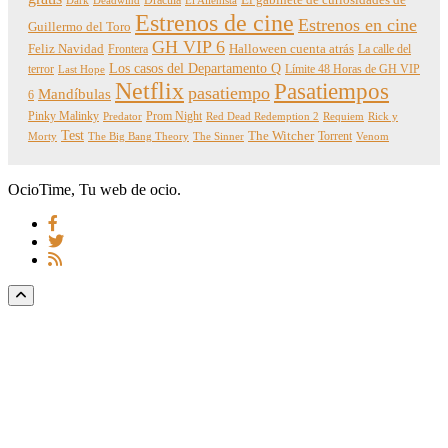
Dark
Deadwind
El Alienista
Estrenos de cine
Estrenos en cine
Guillermo del Toro
GH VIP 6
Feliz Navidad
Frontera
Halloween cuenta atrás
La calle del
Los casos del Departamento Q
terror
Límite 48 Horas de GH VIP
Last Hope
Netflix
Pasatiempos
pasatiempo
Mandíbulas
6
Pinky Malinky
Prom Night
Predator
Red Dead Redemption 2
Requiem
Rick y
Test
The Witcher
Torrent
Morty
The Big Bang Theory
The Sinner
Venom
OcioTime, Tu web de ocio.