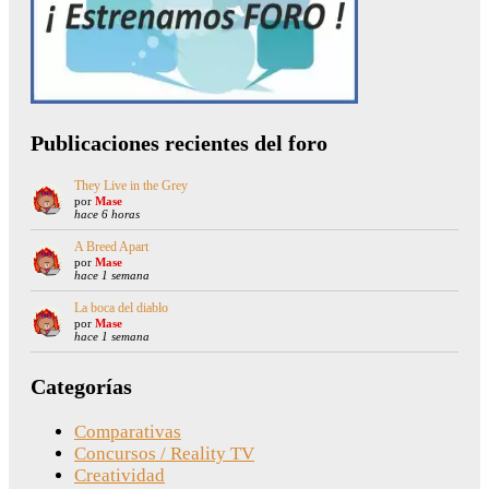
Publicaciones recientes del foro
They Live in the Grey
por
Mase
hace 6 horas
A Breed Apart
por
Mase
hace 1 semana
La boca del diablo
por
Mase
hace 1 semana
Categorías
Comparativas
Concursos / Reality TV
Creatividad