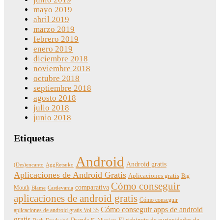
mayo 2019
abril 2019
marzo 2019
febrero 2019
enero 2019
diciembre 2018
noviembre 2018
octubre 2018
septiembre 2018
agosto 2018
julio 2018
junio 2018
Etiquetas
Android
Android gratis
(Des)encanto
AggRetsuko
Aplicaciones de Android Gratis
Aplicaciones gratis
Big
Cómo conseguir
comparativa
Mouth
Blame
Castlevania
aplicaciones de android gratis
Cómo conseguir
Cómo conseguir apps de android
aplicaciones de android gratis Vol 35
gratis
Dracula
El gabinete de curiosidades de