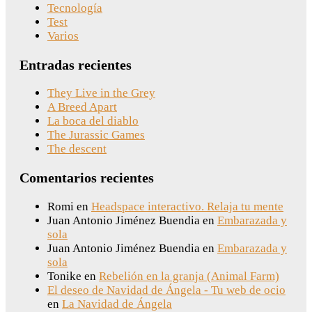
Tecnología
Test
Varios
Entradas recientes
They Live in the Grey
A Breed Apart
La boca del diablo
The Jurassic Games
The descent
Comentarios recientes
Romi
en
Headspace interactivo. Relaja tu mente
Juan Antonio Jiménez Buendia
en
Embarazada y
sola
Juan Antonio Jiménez Buendia
en
Embarazada y
sola
Tonike
en
Rebelión en la granja (Animal Farm)
El deseo de Navidad de Ángela - Tu web de ocio
en
La Navidad de Ángela