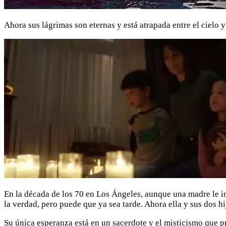
Ahora sus lágrimas son eternas y está atrapada entre el cielo 
En la década de los 70 en Los Ángeles, aunque una madre le int
la verdad, pero puede que ya sea tarde. Ahora ella y sus dos hi
Su única esperanza está en un sacerdote y el misticismo que pr