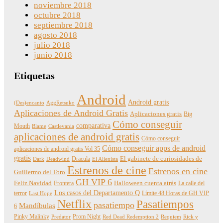
noviembre 2018
octubre 2018
septiembre 2018
agosto 2018
julio 2018
junio 2018
Etiquetas
Android
Android gratis
(Des)encanto
AggRetsuko
Aplicaciones de Android Gratis
Aplicaciones gratis
Big
Cómo conseguir
comparativa
Mouth
Blame
Castlevania
aplicaciones de android gratis
Cómo conseguir
Cómo conseguir apps de android
aplicaciones de android gratis Vol 35
gratis
Dracula
El gabinete de curiosidades de
Dark
Deadwind
El Alienista
Estrenos de cine
Estrenos en cine
Guillermo del Toro
GH VIP 6
Feliz Navidad
Frontera
Halloween cuenta atrás
La calle del
Los casos del Departamento Q
terror
Límite 48 Horas de GH VIP
Last Hope
Netflix
Pasatiempos
pasatiempo
Mandíbulas
6
Pinky Malinky
Prom Night
Predator
Red Dead Redemption 2
Requiem
Rick y