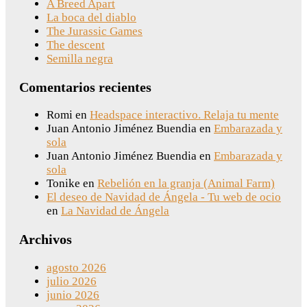
A Breed Apart
La boca del diablo
The Jurassic Games
The descent
Semilla negra
Comentarios recientes
Romi
en
Headspace interactivo. Relaja tu mente
Juan Antonio Jiménez Buendia
en
Embarazada y
sola
Juan Antonio Jiménez Buendia
en
Embarazada y
sola
Tonike
en
Rebelión en la granja (Animal Farm)
El deseo de Navidad de Ángela - Tu web de ocio
en
La Navidad de Ángela
Archivos
agosto 2026
julio 2026
junio 2026