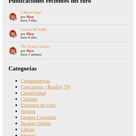
Publicaciones recientes del foro
A Breed Apart
por
Mase
hace 3 días
La boca del diablo
por
Mase
hace 6 días
The Jurassic Games
por
Mase
hace 1 semana
Categorías
Comparativas
Concursos / Reality TV
Creatividad
Cuídate
Estrenos de cine
Juegos
Juegos Consolas
Juegos Online
Libros
Memes