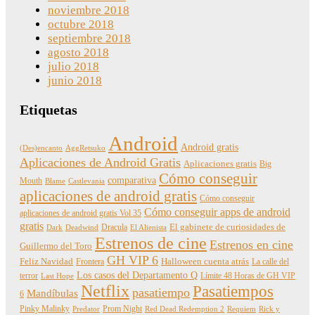
noviembre 2018
octubre 2018
septiembre 2018
agosto 2018
julio 2018
junio 2018
Etiquetas
Android
Android gratis
(Des)encanto
AggRetsuko
Aplicaciones de Android Gratis
Aplicaciones gratis
Big
Cómo conseguir
comparativa
Mouth
Blame
Castlevania
aplicaciones de android gratis
Cómo conseguir
Cómo conseguir apps de android
aplicaciones de android gratis Vol 35
gratis
Dracula
El gabinete de curiosidades de
Dark
Deadwind
El Alienista
Estrenos de cine
Estrenos en cine
Guillermo del Toro
GH VIP 6
Feliz Navidad
Frontera
Halloween cuenta atrás
La calle del
Los casos del Departamento Q
terror
Límite 48 Horas de GH VIP
Last Hope
Netflix
Pasatiempos
pasatiempo
Mandíbulas
6
Pinky Malinky
Prom Night
Predator
Red Dead Redemption 2
Requiem
Rick y