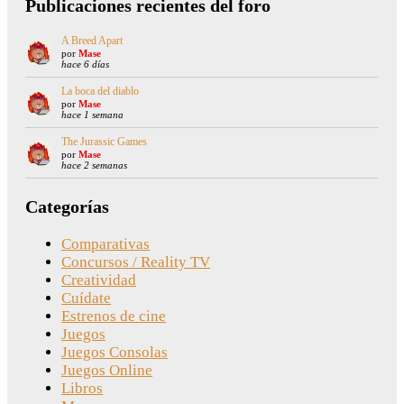
Publicaciones recientes del foro
A Breed Apart
por
Mase
hace 6 días
La boca del diablo
por
Mase
hace 1 semana
The Jurassic Games
por
Mase
hace 2 semanas
Categorías
Comparativas
Concursos / Reality TV
Creatividad
Cuídate
Estrenos de cine
Juegos
Juegos Consolas
Juegos Online
Libros