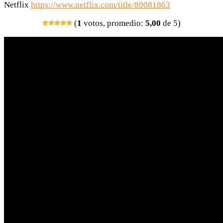
Netflix
https://www.netflix.com/title/80081863
(
1
votos, promedio:
5,00
de 5)