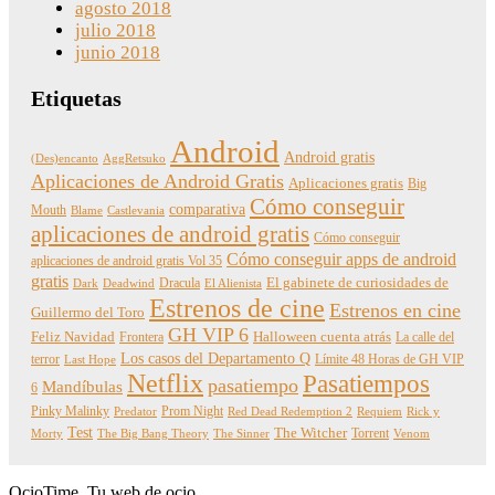
agosto 2018
julio 2018
junio 2018
Etiquetas
Android
Android gratis
(Des)encanto
AggRetsuko
Aplicaciones de Android Gratis
Aplicaciones gratis
Big
Cómo conseguir
comparativa
Mouth
Blame
Castlevania
aplicaciones de android gratis
Cómo conseguir
Cómo conseguir apps de android
aplicaciones de android gratis Vol 35
gratis
Dracula
El gabinete de curiosidades de
Dark
Deadwind
El Alienista
Estrenos de cine
Estrenos en cine
Guillermo del Toro
GH VIP 6
Feliz Navidad
Frontera
Halloween cuenta atrás
La calle del
Los casos del Departamento Q
terror
Límite 48 Horas de GH VIP
Last Hope
Netflix
Pasatiempos
pasatiempo
Mandíbulas
6
Pinky Malinky
Prom Night
Predator
Red Dead Redemption 2
Requiem
Rick y
Test
The Witcher
Torrent
Morty
The Big Bang Theory
The Sinner
Venom
OcioTime, Tu web de ocio.