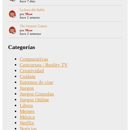
hace 7 días
La boca del diablo
por
Mase
hace 1 semana
The Jurassic Games
por
Mase
hace 2 semanas
Categorías
Comparativas
Concursos / Reality TV
Creatividad
Cuídate
Estrenos de cine
Juegos
Juegos Consolas
Juegos Online
Libros
Memes
Música
Netflix
Noticias