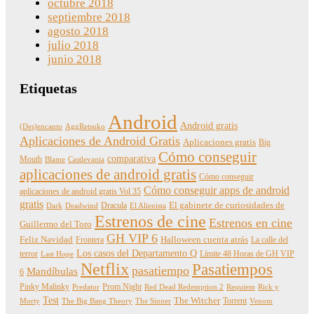
octubre 2018
septiembre 2018
agosto 2018
julio 2018
junio 2018
Etiquetas
Android
Android gratis
(Des)encanto
AggRetsuko
Aplicaciones de Android Gratis
Aplicaciones gratis
Big
Cómo conseguir
comparativa
Mouth
Blame
Castlevania
aplicaciones de android gratis
Cómo conseguir
Cómo conseguir apps de android
aplicaciones de android gratis Vol 35
gratis
Dracula
El gabinete de curiosidades de
Dark
Deadwind
El Alienista
Estrenos de cine
Estrenos en cine
Guillermo del Toro
GH VIP 6
Feliz Navidad
Frontera
Halloween cuenta atrás
La calle del
Los casos del Departamento Q
terror
Límite 48 Horas de GH VIP
Last Hope
Netflix
Pasatiempos
pasatiempo
Mandíbulas
6
Pinky Malinky
Prom Night
Predator
Red Dead Redemption 2
Requiem
Rick y
Test
The Witcher
Torrent
Morty
The Big Bang Theory
The Sinner
Venom