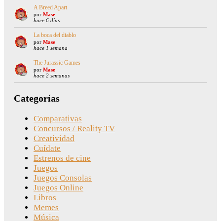
A Breed Apart
por
Mase
hace 6 días
La boca del diablo
por
Mase
hace 1 semana
The Jurassic Games
por
Mase
hace 2 semanas
Categorías
Comparativas
Concursos / Reality TV
Creatividad
Cuídate
Estrenos de cine
Juegos
Juegos Consolas
Juegos Online
Libros
Memes
Música