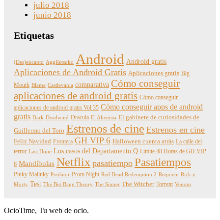
julio 2018
junio 2018
Etiquetas
Android
Android gratis
(Des)encanto
AggRetsuko
Aplicaciones de Android Gratis
Aplicaciones gratis
Big
Cómo conseguir
comparativa
Mouth
Blame
Castlevania
aplicaciones de android gratis
Cómo conseguir
Cómo conseguir apps de android
aplicaciones de android gratis Vol 35
gratis
Dracula
El gabinete de curiosidades de
Dark
Deadwind
El Alienista
Estrenos de cine
Estrenos en cine
Guillermo del Toro
GH VIP 6
Feliz Navidad
Frontera
Halloween cuenta atrás
La calle del
Los casos del Departamento Q
terror
Límite 48 Horas de GH VIP
Last Hope
Netflix
Pasatiempos
pasatiempo
Mandíbulas
6
Pinky Malinky
Prom Night
Predator
Red Dead Redemption 2
Requiem
Rick y
Test
The Witcher
Torrent
Morty
The Big Bang Theory
The Sinner
Venom
OcioTime, Tu web de ocio.