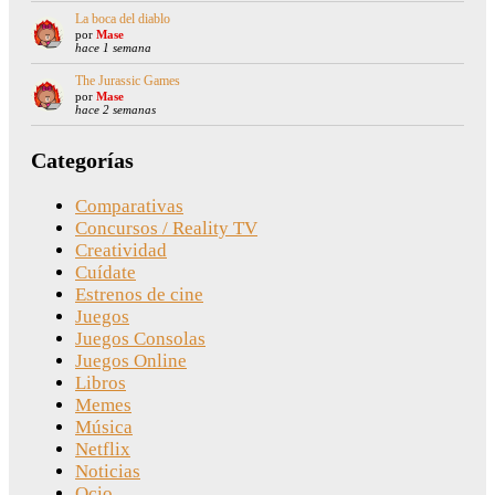
La boca del diablo
por
Mase
hace 1 semana
The Jurassic Games
por
Mase
hace 2 semanas
Categorías
Comparativas
Concursos / Reality TV
Creatividad
Cuídate
Estrenos de cine
Juegos
Juegos Consolas
Juegos Online
Libros
Memes
Música
Netflix
Noticias
Ocio