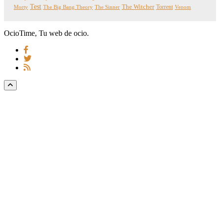
Test
The Witcher
Torrent
Morty
The Big Bang Theory
The Sinner
Venom
OcioTime, Tu web de ocio.