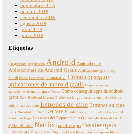
noviembre 2018
octubre 2018
septiembre 2018
agosto 2018
julio 2018
junio 2018
Etiquetas
Android
Android gratis
(Des)encanto
AggRetsuko
Aplicaciones de Android Gratis
Aplicaciones gratis
Big
Cómo conseguir
comparativa
Mouth
Blame
Castlevania
aplicaciones de android gratis
Cómo conseguir
Cómo conseguir apps de android
aplicaciones de android gratis Vol 35
gratis
Dracula
El gabinete de curiosidades de
Dark
Deadwind
El Alienista
Estrenos de cine
Estrenos en cine
Guillermo del Toro
GH VIP 6
Feliz Navidad
Frontera
Halloween cuenta atrás
La calle del
Los casos del Departamento Q
terror
Límite 48 Horas de GH VIP
Last Hope
Netflix
Pasatiempos
pasatiempo
Mandíbulas
6
Pinky Malinky
Prom Night
Predator
Red Dead Redemption 2
Requiem
Rick y