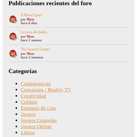
Publicaciones recientes del foro
A Breed Apart
por
Mase
hace 6 días
La boca del diablo
por
Mase
hace 1 semana
The Jurassic Games
por
Mase
hace 2 semanas
Categorías
Comparativas
Concursos / Reality TV
Creatividad
Cuídate
Estrenos de cine
Juegos
Juegos Consolas
Juegos Online
Libros