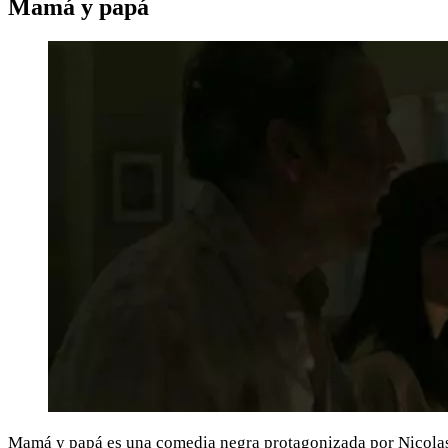
Mamá y papá
Mamá y papá es una comedia negra protagonizada por Nicolas 