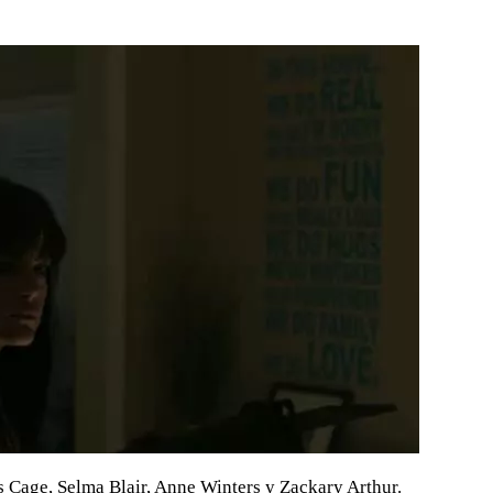
Cage, Selma Blair, Anne Winters y Zackary Arthur.