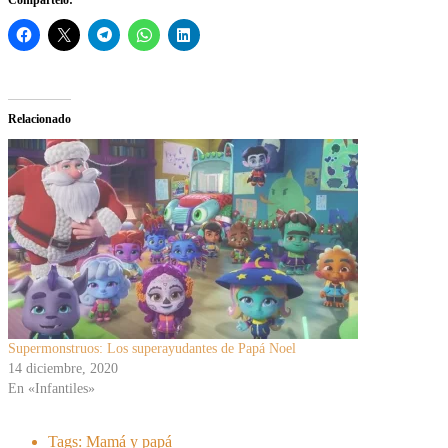
Relacionado
Supermonstruos: Los superayudantes de Papá Noel
14 diciembre, 2020
En «Infantiles»
Tags:
Mamá y papá