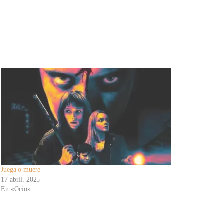
Juega o muere
17 abril, 2025
En «Ocio»