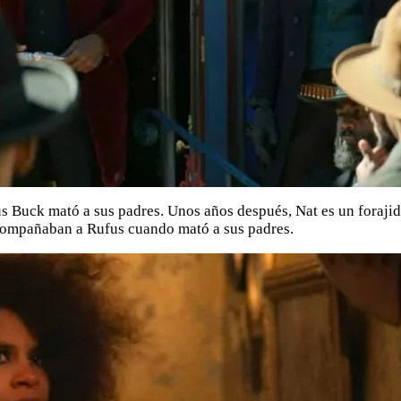
s Buck mató a sus padres. Unos años después, Nat es un forajid
acompañaban a Rufus cuando mató a sus padres.