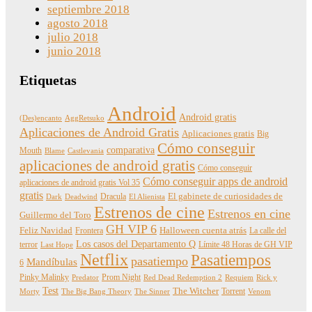
septiembre 2018
agosto 2018
julio 2018
junio 2018
Etiquetas
Android
Android gratis
(Des)encanto
AggRetsuko
Aplicaciones de Android Gratis
Aplicaciones gratis
Big
Cómo conseguir
comparativa
Mouth
Blame
Castlevania
aplicaciones de android gratis
Cómo conseguir
Cómo conseguir apps de android
aplicaciones de android gratis Vol 35
gratis
Dracula
El gabinete de curiosidades de
Dark
Deadwind
El Alienista
Estrenos de cine
Estrenos en cine
Guillermo del Toro
GH VIP 6
Feliz Navidad
Frontera
Halloween cuenta atrás
La calle del
Los casos del Departamento Q
terror
Límite 48 Horas de GH VIP
Last Hope
Netflix
Pasatiempos
pasatiempo
Mandíbulas
6
Pinky Malinky
Prom Night
Predator
Red Dead Redemption 2
Requiem
Rick y
Test
The Witcher
Torrent
Morty
The Big Bang Theory
The Sinner
Venom