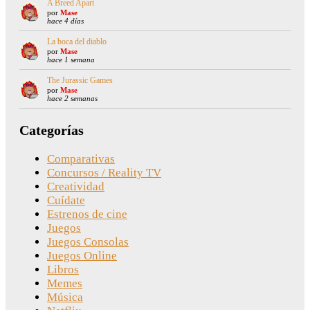
A Breed Apart
por
Mase
hace 4 días
La boca del diablo
por
Mase
hace 1 semana
The Jurassic Games
por
Mase
hace 2 semanas
Categorías
Comparativas
Concursos / Reality TV
Creatividad
Cuídate
Estrenos de cine
Juegos
Juegos Consolas
Juegos Online
Libros
Memes
Música