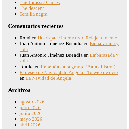
The Jurassic Games
The descent
Semilla negra
Comentarios recientes
Romi
en
Headspace interactivo. Relaja tu mente
Juan Antonio Jiménez Buendia
en
Embarazada y
sola
Juan Antonio Jiménez Buendia
en
Embarazada y
sola
Tonike
en
Rebelión en la granja (Animal Farm)
El deseo de Navidad de Ángela - Tu web de ocio
en
La Navidad de Ángela
Archivos
agosto 2026
julio 2026
junio 2026
mayo 2026
abril 2026