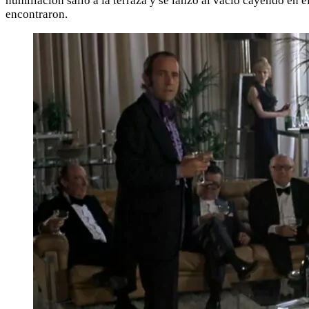
humillación salió a la terraza y se lanzó al vacío cayendo en
encontraron.