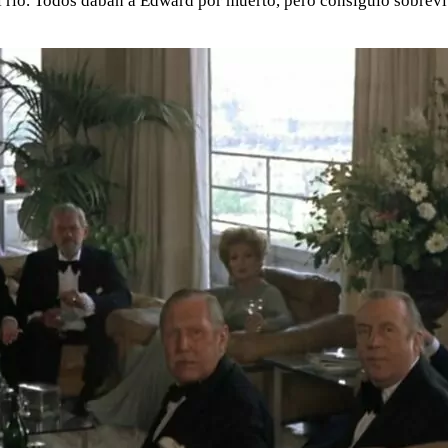
 el río. Todos daban a Edward por muerto, pero consiguió sobrev