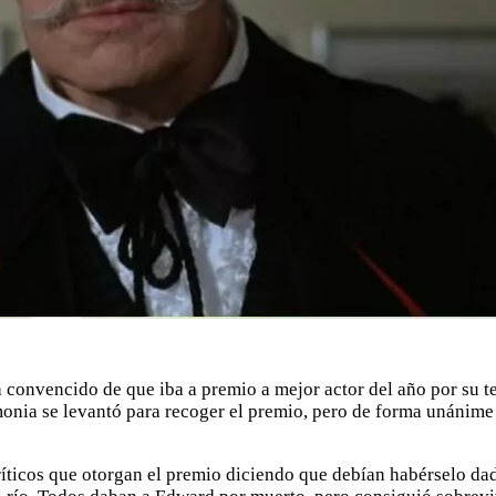
 convencido de que iba a premio a mejor actor del año por su t
onia se levantó para recoger el premio, pero de forma unánime e
críticos que otorgan el premio diciendo que debían habérselo da