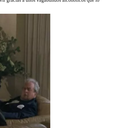
ivir gracias a unos vagabundos alcohólicos que lo