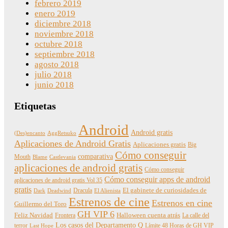
febrero 2019
enero 2019
diciembre 2018
noviembre 2018
octubre 2018
septiembre 2018
agosto 2018
julio 2018
junio 2018
Etiquetas
Android
Android gratis
(Des)encanto
AggRetsuko
Aplicaciones de Android Gratis
Aplicaciones gratis
Big
Cómo conseguir
comparativa
Mouth
Blame
Castlevania
aplicaciones de android gratis
Cómo conseguir
Cómo conseguir apps de android
aplicaciones de android gratis Vol 35
gratis
Dracula
El gabinete de curiosidades de
Dark
Deadwind
El Alienista
Estrenos de cine
Estrenos en cine
Guillermo del Toro
GH VIP 6
Feliz Navidad
Frontera
Halloween cuenta atrás
La calle del
Los casos del Departamento Q
terror
Límite 48 Horas de GH VIP
Last Hope