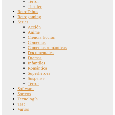
Terror
Thriller
RetroDibus
Retrogaming
Series
Acción
Anime
Ciencia ficción
Comedias
Comedias románticas
Documentales
Dramas
Infantiles
Romántica
Superhéroes
Suspense
Terror
Software
Sorteos
Tecnología
Test
Varios