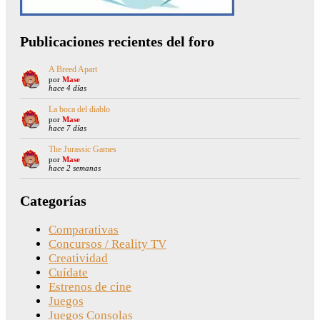
Publicaciones recientes del foro
A Breed Apart
por
Mase
hace 4 días
La boca del diablo
por
Mase
hace 7 días
The Jurassic Games
por
Mase
hace 2 semanas
Categorías
Comparativas
Concursos / Reality TV
Creatividad
Cuídate
Estrenos de cine
Juegos
Juegos Consolas