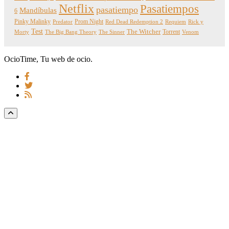
Netflix
Pasatiempos
pasatiempo
Mandíbulas
6
Pinky Malinky
Prom Night
Predator
Red Dead Redemption 2
Requiem
Rick y
Test
The Witcher
Torrent
Morty
The Big Bang Theory
The Sinner
Venom
OcioTime, Tu web de ocio.