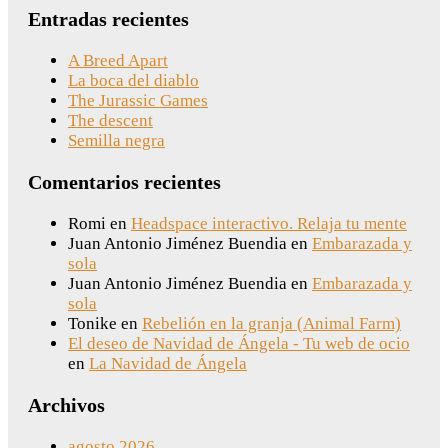
Entradas recientes
A Breed Apart
La boca del diablo
The Jurassic Games
The descent
Semilla negra
Comentarios recientes
Romi
en
Headspace interactivo. Relaja tu mente
Juan Antonio Jiménez Buendia
en
Embarazada y
sola
Juan Antonio Jiménez Buendia
en
Embarazada y
sola
Tonike
en
Rebelión en la granja (Animal Farm)
El deseo de Navidad de Ángela - Tu web de ocio
en
La Navidad de Ángela
Archivos
agosto 2026