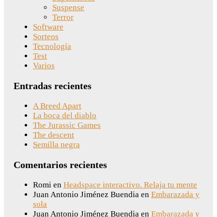
Suspense
Terror
Software
Sorteos
Tecnología
Test
Varios
Entradas recientes
A Breed Apart
La boca del diablo
The Jurassic Games
The descent
Semilla negra
Comentarios recientes
Romi
en
Headspace interactivo. Relaja tu mente
Juan Antonio Jiménez Buendia
en
Embarazada y
sola
Juan Antonio Jiménez Buendia
en
Embarazada y