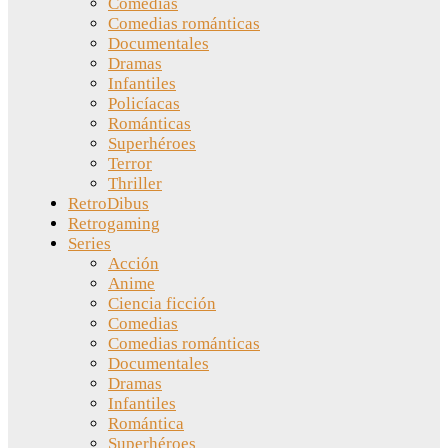
Comedias
Comedias románticas
Documentales
Dramas
Infantiles
Policíacas
Románticas
Superhéroes
Terror
Thriller
RetroDibus
Retrogaming
Series
Acción
Anime
Ciencia ficción
Comedias
Comedias románticas
Documentales
Dramas
Infantiles
Romántica
Superhéroes