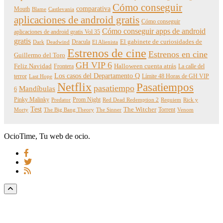
Cómo conseguir
comparativa
Mouth
Blame
Castlevania
aplicaciones de android gratis
Cómo conseguir
Cómo conseguir apps de android
aplicaciones de android gratis Vol 35
gratis
Dracula
El gabinete de curiosidades de
Dark
Deadwind
El Alienista
Estrenos de cine
Estrenos en cine
Guillermo del Toro
GH VIP 6
Feliz Navidad
Frontera
Halloween cuenta atrás
La calle del
Los casos del Departamento Q
terror
Límite 48 Horas de GH VIP
Last Hope
Netflix
Pasatiempos
pasatiempo
Mandíbulas
6
Pinky Malinky
Prom Night
Predator
Red Dead Redemption 2
Requiem
Rick y
Test
The Witcher
Torrent
Morty
The Big Bang Theory
The Sinner
Venom
OcioTime, Tu web de ocio.