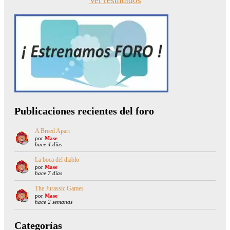
Ver resultados
Publicaciones recientes del foro
A Breed Apart
por
Mase
hace 4 días
La boca del diablo
por
Mase
hace 7 días
The Jurassic Games
por
Mase
hace 2 semanas
Categorías