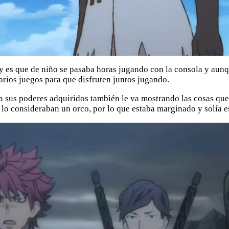
y es que de niño se pasaba horas jugando con la consola y aunqu
arios juegos para que disfruten juntos jugando.
as a sus poderes adquiridos también le va mostrando las cosas 
y lo consideraban un orco, por lo que estaba marginado y solía es