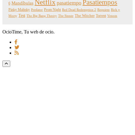
Netflix
Pasatiempos
pasatiempo
Mandíbulas
6
Pinky Malinky
Prom Night
Predator
Red Dead Redemption 2
Requiem
Rick y
Test
The Witcher
Torrent
Morty
The Big Bang Theory
The Sinner
Venom
OcioTime, Tu web de ocio.