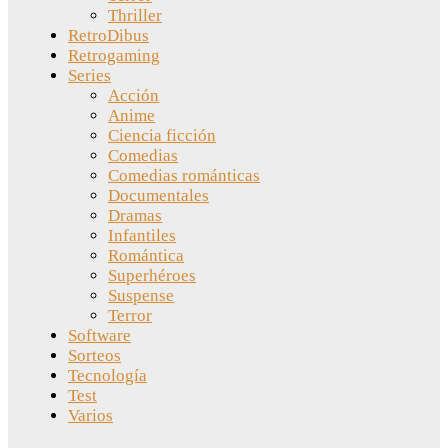
Thriller
RetroDibus
Retrogaming
Series
Acción
Anime
Ciencia ficción
Comedias
Comedias románticas
Documentales
Dramas
Infantiles
Romántica
Superhéroes
Suspense
Terror
Software
Sorteos
Tecnología
Test
Varios