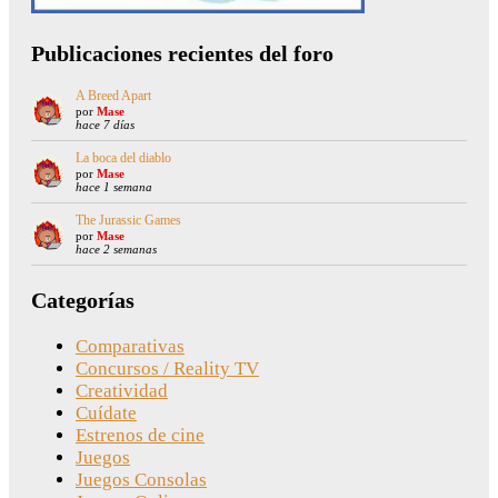
Publicaciones recientes del foro
A Breed Apart
por
Mase
hace 7 días
La boca del diablo
por
Mase
hace 1 semana
The Jurassic Games
por
Mase
hace 2 semanas
Categorías
Comparativas
Concursos / Reality TV
Creatividad
Cuídate
Estrenos de cine
Juegos
Juegos Consolas