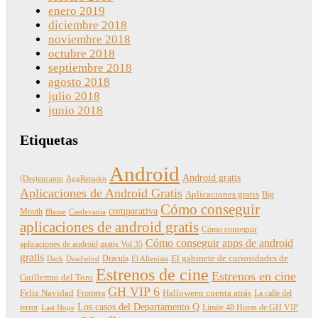
enero 2019
diciembre 2018
noviembre 2018
octubre 2018
septiembre 2018
agosto 2018
julio 2018
junio 2018
Etiquetas
Android
Android gratis
(Des)encanto
AggRetsuko
Aplicaciones de Android Gratis
Aplicaciones gratis
Big
Cómo conseguir
comparativa
Mouth
Blame
Castlevania
aplicaciones de android gratis
Cómo conseguir
Cómo conseguir apps de android
aplicaciones de android gratis Vol 35
gratis
Dracula
El gabinete de curiosidades de
Dark
Deadwind
El Alienista
Estrenos de cine
Estrenos en cine
Guillermo del Toro
GH VIP 6
Feliz Navidad
Frontera
Halloween cuenta atrás
La calle del
Los casos del Departamento Q
terror
Límite 48 Horas de GH VIP
Last Hope