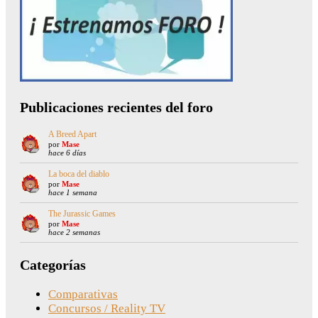
Publicaciones recientes del foro
A Breed Apart
por
Mase
hace 6 días
La boca del diablo
por
Mase
hace 1 semana
The Jurassic Games
por
Mase
hace 2 semanas
Categorías
Comparativas
Concursos / Reality TV