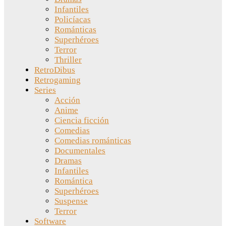
Infantiles
Policíacas
Románticas
Superhéroes
Terror
Thriller
RetroDibus
Retrogaming
Series
Acción
Anime
Ciencia ficción
Comedias
Comedias románticas
Documentales
Dramas
Infantiles
Romántica
Superhéroes
Suspense
Terror
Software