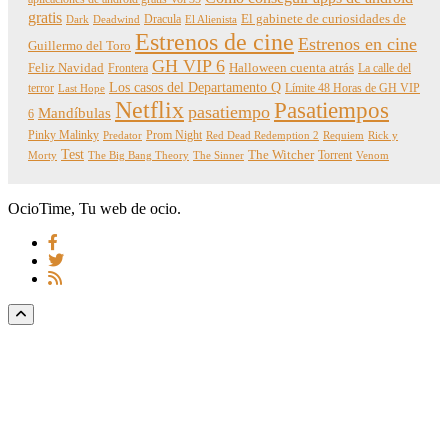
gratis
Dracula
El gabinete de curiosidades de
Dark
Deadwind
El Alienista
Estrenos de cine
Estrenos en cine
Guillermo del Toro
GH VIP 6
Feliz Navidad
Frontera
Halloween cuenta atrás
La calle del
Los casos del Departamento Q
terror
Límite 48 Horas de GH VIP
Last Hope
Netflix
Pasatiempos
pasatiempo
Mandíbulas
6
Pinky Malinky
Prom Night
Predator
Red Dead Redemption 2
Requiem
Rick y
Test
The Witcher
Torrent
Morty
The Big Bang Theory
The Sinner
Venom
OcioTime, Tu web de ocio.