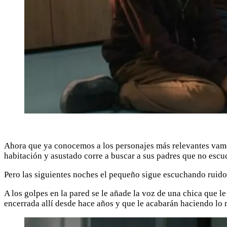
Ahora que ya conocemos a los personajes más relevantes vamo
habitación y asustado corre a buscar a sus padres que no escu
Pero las siguientes noches el pequeño sigue escuchando ruidos
A los golpes en la pared se le añade la voz de una chica que le
encerrada allí desde hace años y que le acabarán haciendo lo 