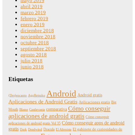
mayo 2019
abril 2019
marzo 2019
febrero 2019
enero 2019
diciembre 2018
noviembre 2018
octubre 2018
septiembre 2018
agosto 2018
julio 2018
junio 2018
Etiquetas
Android
Android gratis
(Des)encanto
AggRetsuko
Aplicaciones de Android Gratis
Aplicaciones gratis
Big
Cómo conseguir
comparativa
Mouth
Blame
Castlevania
aplicaciones de android gratis
Cómo conseguir
Cómo conseguir apps de android
aplicaciones de android gratis Vol 35
gratis
Dracula
El gabinete de curiosidades de
Dark
Deadwind
El Alienista