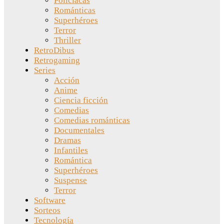
Policíacas
Románticas
Superhéroes
Terror
Thriller
RetroDibus
Retrogaming
Series
Acción
Anime
Ciencia ficción
Comedias
Comedias románticas
Documentales
Dramas
Infantiles
Romántica
Superhéroes
Suspense
Terror
Software
Sorteos
Tecnología