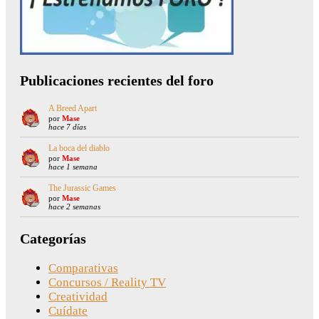
Publicaciones recientes del foro
A Breed Apart
por
Mase
hace 7 días
La boca del diablo
por
Mase
hace 1 semana
The Jurassic Games
por
Mase
hace 2 semanas
Categorías
Comparativas
Concursos / Reality TV
Creatividad
Cuídate