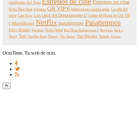
Estrenos de cine
Estrenos en cine
Guillermo del Toro
GH VIP 6
Feliz Navidad
Frontera
Halloween cuenta atrás
La calle del
Los casos del Departamento Q
terror
Límite 48 Horas de GH VIP
Last Hope
Netflix
Pasatiempos
pasatiempo
Mandíbulas
6
Pinky Malinky
Prom Night
Predator
Red Dead Redemption 2
Requiem
Rick y
Test
The Witcher
Torrent
Morty
The Big Bang Theory
The Sinner
Venom
OcioTime, Tu web de ocio.