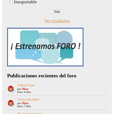
Insoportable
Ver resultados
Publicaciones recientes del foro
A Breed Apart
por
Mase
hace 4 días
La boca del diablo
por
Mase
hace 7 días
The Jurassic Games