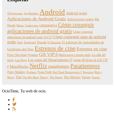
Android
Android gratis
(Des)encanto
AggRetsuko
Aplicaciones de Android Gratis
Aplicaciones gratis
Big
Cómo conseguir
comparativa
Mouth
Blame
Castlevania
aplicaciones de android gratis
Cómo conseguir
Cómo conseguir apps de android
aplicaciones de android gratis Vol 35
gratis
Dracula
El gabinete de curiosidades de
Dark
Deadwind
El Alienista
Estrenos de cine
Estrenos en cine
Guillermo del Toro
GH VIP 6
Feliz Navidad
Frontera
Halloween cuenta atrás
La calle del
Los casos del Departamento Q
terror
Límite 48 Horas de GH VIP
Last Hope
Netflix
Pasatiempos
pasatiempo
Mandíbulas
6
Pinky Malinky
Prom Night
Predator
Red Dead Redemption 2
Requiem
Rick y
Test
The Witcher
Torrent
Morty
The Big Bang Theory
The Sinner
Venom
OcioTime, Tu web de ocio.