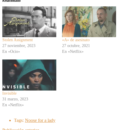
Relacionado
Stolen Assignment
«A» de asesinato
27 noviembre, 2023
27 octubre, 2021
En «Ocio»
En «Netflix»
Invisible
31 marzo, 2023
En «Netflix»
Tags:
Noose for a lady