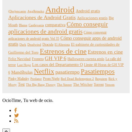
Android
Android gratis
(Des)encanto
AggRetsuko
Aplicaciones de Android Gratis
Aplicaciones gratis
Big
Cómo conseguir
comparativa
Mouth
Blame
Castlevania
aplicaciones de android gratis
Cómo conseguir
Cómo conseguir apps de android
aplicaciones de android gratis Vol 35
gratis
Dracula
El gabinete de curiosidades de
Dark
Deadwind
El Alienista
Estrenos de cine
Estrenos en cine
Guillermo del Toro
GH VIP 6
Feliz Navidad
Frontera
Halloween cuenta atrás
La calle del
Los casos del Departamento Q
terror
Límite 48 Horas de GH VIP
Last Hope
Netflix
Pasatiempos
pasatiempo
Mandíbulas
6
Pinky Malinky
Prom Night
Predator
Red Dead Redemption 2
Requiem
Rick y
Test
The Witcher
Torrent
Morty
The Big Bang Theory
The Sinner
Venom
OcioTime, Tu web de ocio.