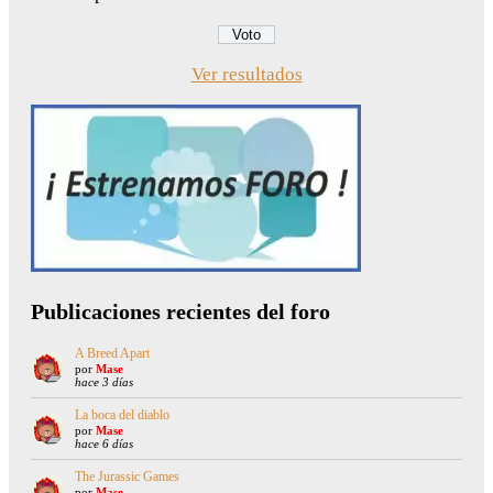
Ver resultados
Publicaciones recientes del foro
A Breed Apart
por
Mase
hace 3 días
La boca del diablo
por
Mase
hace 6 días
The Jurassic Games
por
Mase