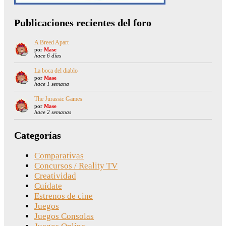
Publicaciones recientes del foro
A Breed Apart
por
Mase
hace 6 días
La boca del diablo
por
Mase
hace 1 semana
The Jurassic Games
por
Mase
hace 2 semanas
Categorías
Comparativas
Concursos / Reality TV
Creatividad
Cuídate
Estrenos de cine
Juegos
Juegos Consolas