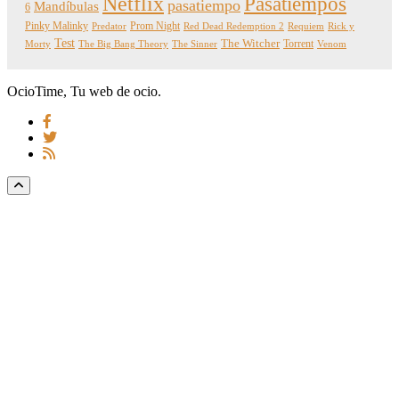
Netflix
Pasatiempos
pasatiempo
Mandíbulas
6
Pinky Malinky
Prom Night
Predator
Red Dead Redemption 2
Requiem
Rick y
Test
The Witcher
Torrent
Morty
The Big Bang Theory
The Sinner
Venom
OcioTime, Tu web de ocio.