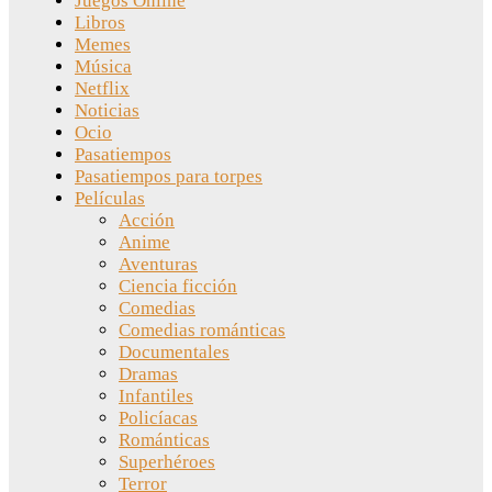
Juegos Online
Libros
Memes
Música
Netflix
Noticias
Ocio
Pasatiempos
Pasatiempos para torpes
Películas
Acción
Anime
Aventuras
Ciencia ficción
Comedias
Comedias románticas
Documentales
Dramas
Infantiles
Policíacas
Románticas
Superhéroes
Terror