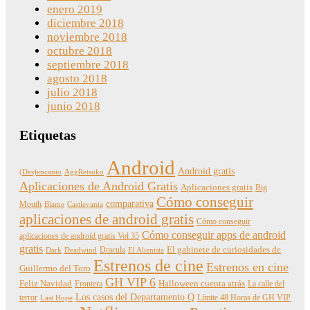
enero 2019
diciembre 2018
noviembre 2018
octubre 2018
septiembre 2018
agosto 2018
julio 2018
junio 2018
Etiquetas
Android
Android gratis
(Des)encanto
AggRetsuko
Aplicaciones de Android Gratis
Aplicaciones gratis
Big
Cómo conseguir
comparativa
Mouth
Blame
Castlevania
aplicaciones de android gratis
Cómo conseguir
Cómo conseguir apps de android
aplicaciones de android gratis Vol 35
gratis
Dracula
El gabinete de curiosidades de
Dark
Deadwind
El Alienista
Estrenos de cine
Estrenos en cine
Guillermo del Toro
GH VIP 6
Feliz Navidad
Frontera
Halloween cuenta atrás
La calle del
Los casos del Departamento Q
terror
Límite 48 Horas de GH VIP
Last Hope