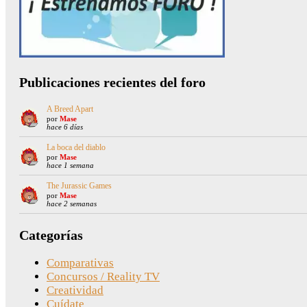
Publicaciones recientes del foro
A Breed Apart
por
Mase
hace 6 días
La boca del diablo
por
Mase
hace 1 semana
The Jurassic Games
por
Mase
hace 2 semanas
Categorías
Comparativas
Concursos / Reality TV
Creatividad
Cuídate