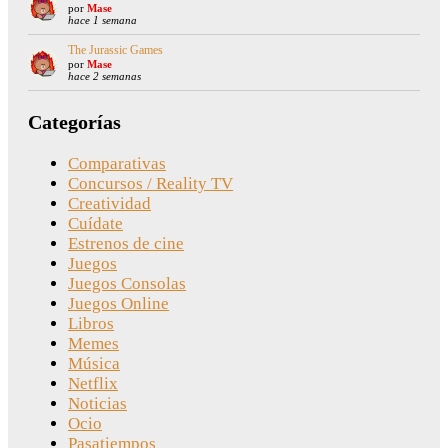
por
Mase
hace 1 semana
The Jurassic Games
por
Mase
hace 2 semanas
Categorías
Comparativas
Concursos / Reality TV
Creatividad
Cuídate
Estrenos de cine
Juegos
Juegos Consolas
Juegos Online
Libros
Memes
Música
Netflix
Noticias
Ocio
Pasatiempos