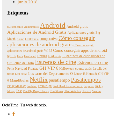
junio 2018
Etiquetas
Android
Android gratis
(Des)encanto
AggRetsuko
Aplicaciones de Android Gratis
Aplicaciones gratis
Big
Cómo conseguir
comparativa
Mouth
Blame
Castlevania
aplicaciones de android gratis
Cómo conseguir
Cómo conseguir apps de android
aplicaciones de android gratis Vol 35
gratis
Dracula
El gabinete de curiosidades de
Dark
Deadwind
El Alienista
Estrenos de cine
Estrenos en cine
Guillermo del Toro
GH VIP 6
Feliz Navidad
Frontera
Halloween cuenta atrás
La calle del
Los casos del Departamento Q
terror
Límite 48 Horas de GH VIP
Last Hope
Netflix
Pasatiempos
pasatiempo
Mandíbulas
6
Pinky Malinky
Prom Night
Predator
Red Dead Redemption 2
Requiem
Rick y
Test
The Witcher
Torrent
Morty
The Big Bang Theory
The Sinner
Venom
OcioTime, Tu web de ocio.