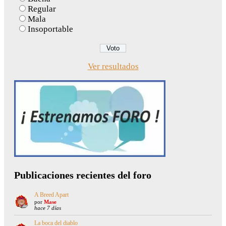
Regular
Mala
Insoportable
Ver resultados
Publicaciones recientes del foro
A Breed Apart
por
Mase
hace 7 días
La boca del diablo