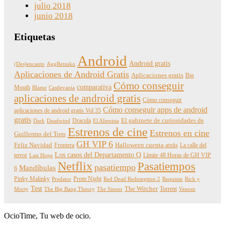
julio 2018
junio 2018
Etiquetas
Android
Android gratis
(Des)encanto
AggRetsuko
Aplicaciones de Android Gratis
Aplicaciones gratis
Big
Cómo conseguir
comparativa
Mouth
Blame
Castlevania
aplicaciones de android gratis
Cómo conseguir
Cómo conseguir apps de android
aplicaciones de android gratis Vol 35
gratis
Dracula
El gabinete de curiosidades de
Dark
Deadwind
El Alienista
Estrenos de cine
Estrenos en cine
Guillermo del Toro
GH VIP 6
Feliz Navidad
Frontera
Halloween cuenta atrás
La calle del
Los casos del Departamento Q
terror
Límite 48 Horas de GH VIP
Last Hope
Netflix
Pasatiempos
pasatiempo
Mandíbulas
6
Pinky Malinky
Prom Night
Predator
Red Dead Redemption 2
Requiem
Rick y
Test
The Witcher
Torrent
Morty
The Big Bang Theory
The Sinner
Venom
OcioTime, Tu web de ocio.