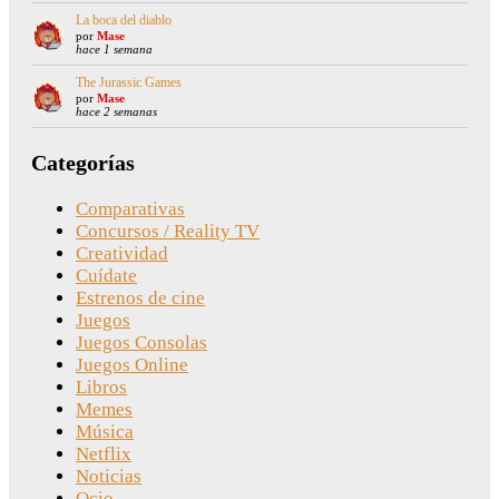
La boca del diablo
por
Mase
hace 1 semana
The Jurassic Games
por
Mase
hace 2 semanas
Categorías
Comparativas
Concursos / Reality TV
Creatividad
Cuídate
Estrenos de cine
Juegos
Juegos Consolas
Juegos Online
Libros
Memes
Música
Netflix
Noticias
Ocio