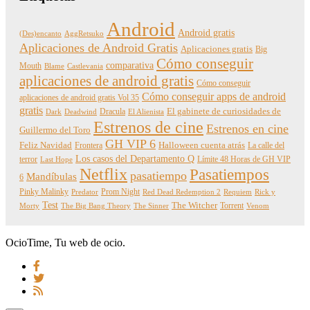
Android
Android gratis
(Des)encanto
AggRetsuko
Aplicaciones de Android Gratis
Aplicaciones gratis
Big
Cómo conseguir
comparativa
Mouth
Blame
Castlevania
aplicaciones de android gratis
Cómo conseguir
Cómo conseguir apps de android
aplicaciones de android gratis Vol 35
gratis
Dracula
El gabinete de curiosidades de
Dark
Deadwind
El Alienista
Estrenos de cine
Estrenos en cine
Guillermo del Toro
GH VIP 6
Feliz Navidad
Frontera
Halloween cuenta atrás
La calle del
Los casos del Departamento Q
terror
Límite 48 Horas de GH VIP
Last Hope
Netflix
Pasatiempos
pasatiempo
Mandíbulas
6
Pinky Malinky
Prom Night
Predator
Red Dead Redemption 2
Requiem
Rick y
Test
The Witcher
Torrent
Morty
The Big Bang Theory
The Sinner
Venom
OcioTime, Tu web de ocio.