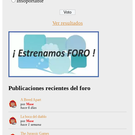
Insoportable
Ver resultados
Publicaciones recientes del foro
A Breed Apart
por
Mase
hace 6 días
La boca del diablo
por
Mase
hace 1 semana
The Jurassic Games