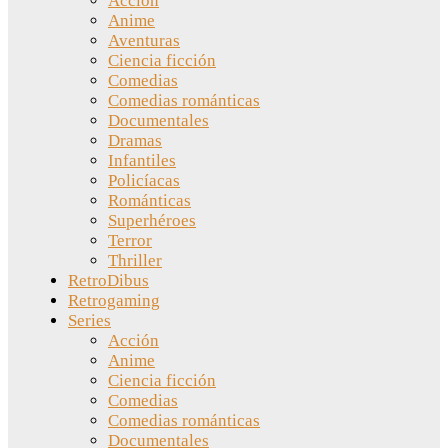
Acción
Anime
Aventuras
Ciencia ficción
Comedias
Comedias románticas
Documentales
Dramas
Infantiles
Policíacas
Románticas
Superhéroes
Terror
Thriller
RetroDibus
Retrogaming
Series
Acción
Anime
Ciencia ficción
Comedias
Comedias románticas
Documentales