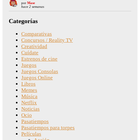
por
Mase
hace 2 semanas
Categorías
Comparativas
Concursos / Reality TV
Creatividad
Cuídate
Estrenos de cine
Juegos
Juegos Consolas
Juegos Online
Libros
Memes
Música
Netflix
Noticias
Ocio
Pasatiempos
Pasatiempos para torpes
Películas