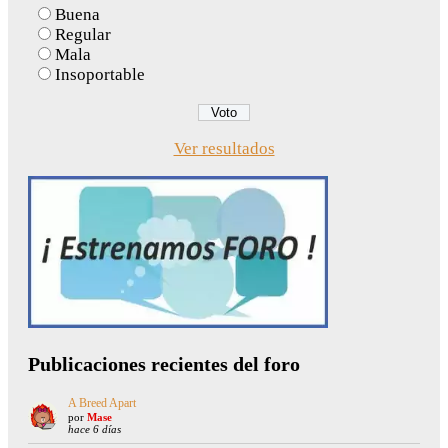
Buena
Regular
Mala
Insoportable
Ver resultados
Publicaciones recientes del foro
A Breed Apart
por
Mase
hace 6 días