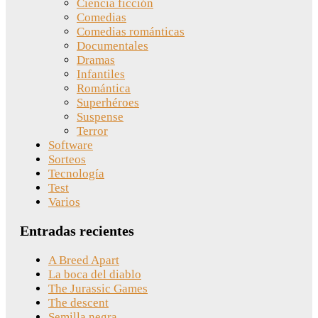
Ciencia ficción
Comedias
Comedias románticas
Documentales
Dramas
Infantiles
Romántica
Superhéroes
Suspense
Terror
Software
Sorteos
Tecnología
Test
Varios
Entradas recientes
A Breed Apart
La boca del diablo
The Jurassic Games
The descent
Semilla negra