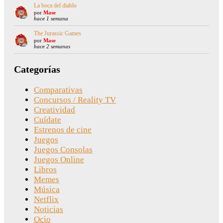
La boca del diablo
por
Mase
hace 1 semana
The Jurassic Games
por
Mase
hace 2 semanas
Categorías
Comparativas
Concursos / Reality TV
Creatividad
Cuídate
Estrenos de cine
Juegos
Juegos Consolas
Juegos Online
Libros
Memes
Música
Netflix
Noticias
Ocio