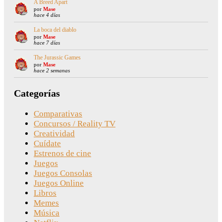
A Breed Apart
por
Mase
hace 4 días
La boca del diablo
por
Mase
hace 7 días
The Jurassic Games
por
Mase
hace 2 semanas
Categorías
Comparativas
Concursos / Reality TV
Creatividad
Cuídate
Estrenos de cine
Juegos
Juegos Consolas
Juegos Online
Libros
Memes
Música