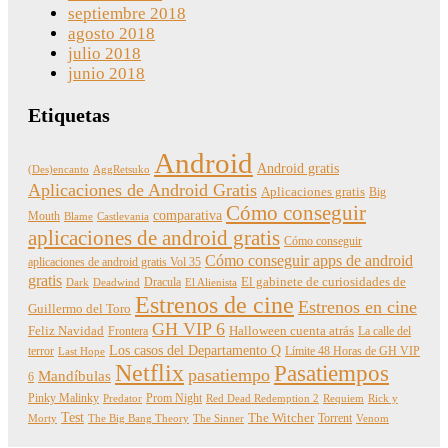
septiembre 2018
agosto 2018
julio 2018
junio 2018
Etiquetas
Android
Android gratis
(Des)encanto
AggRetsuko
Aplicaciones de Android Gratis
Aplicaciones gratis
Big
Cómo conseguir
comparativa
Mouth
Blame
Castlevania
aplicaciones de android gratis
Cómo conseguir
Cómo conseguir apps de android
aplicaciones de android gratis Vol 35
gratis
Dracula
El gabinete de curiosidades de
Dark
Deadwind
El Alienista
Estrenos de cine
Estrenos en cine
Guillermo del Toro
GH VIP 6
Feliz Navidad
Frontera
Halloween cuenta atrás
La calle del
Los casos del Departamento Q
terror
Límite 48 Horas de GH VIP
Last Hope
Netflix
Pasatiempos
pasatiempo
Mandíbulas
6
Pinky Malinky
Prom Night
Predator
Red Dead Redemption 2
Requiem
Rick y
Test
The Witcher
Torrent
Morty
The Big Bang Theory
The Sinner
Venom