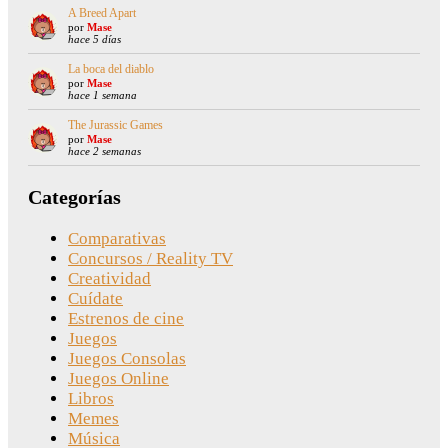
A Breed Apart
por
Mase
hace 5 días
La boca del diablo
por
Mase
hace 1 semana
The Jurassic Games
por
Mase
hace 2 semanas
Categorías
Comparativas
Concursos / Reality TV
Creatividad
Cuídate
Estrenos de cine
Juegos
Juegos Consolas
Juegos Online
Libros
Memes
Música