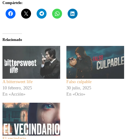
Compártelo:
Relacionado
A bittersweet life
Falso culpable
10 febrero, 2025
30 julio, 2025
En «Acción»
En «Ocio»
El vecindario