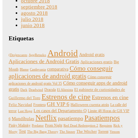
octubre 2018
septiembre 2018
agosto 2018
julio 2018
junio 2018
Etiquetas
Android
Android gratis
(Des)encanto
AggRetsuko
Aplicaciones de Android Gratis
Aplicaciones gratis
Big
Cómo conseguir
comparativa
Mouth
Blame
Castlevania
aplicaciones de android gratis
Cómo conseguir
Cómo conseguir apps de android
aplicaciones de android gratis Vol 35
gratis
Dracula
El gabinete de curiosidades de
Dark
Deadwind
El Alienista
Estrenos de cine
Estrenos en cine
Guillermo del Toro
GH VIP 6
Feliz Navidad
Frontera
Halloween cuenta atrás
La calle del
Los casos del Departamento Q
terror
Límite 48 Horas de GH VIP
Last Hope
Netflix
Pasatiempos
pasatiempo
Mandíbulas
6
Pinky Malinky
Prom Night
Predator
Red Dead Redemption 2
Requiem
Rick y
Test
The Witcher
Torrent
Morty
The Big Bang Theory
The Sinner
Venom