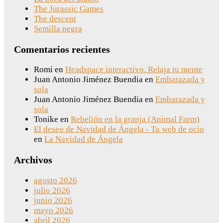
The Jurassic Games
The descent
Semilla negra
Comentarios recientes
Romi
en
Headspace interactivo. Relaja tu mente
Juan Antonio Jiménez Buendia
en
Embarazada y
sola
Juan Antonio Jiménez Buendia
en
Embarazada y
sola
Tonike
en
Rebelión en la granja (Animal Farm)
El deseo de Navidad de Ángela - Tu web de ocio
en
La Navidad de Ángela
Archivos
agosto 2026
julio 2026
junio 2026
mayo 2026
abril 2026