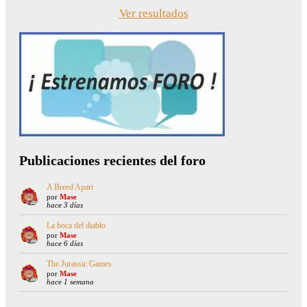
Ver resultados
Publicaciones recientes del foro
A Breed Apart
por
Mase
hace 3 días
La boca del diablo
por
Mase
hace 6 días
The Jurassic Games
por
Mase
hace 1 semana