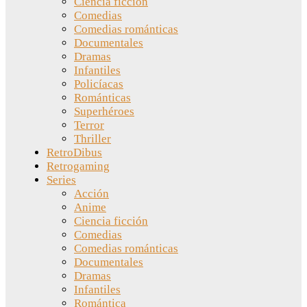
Ciencia ficción
Comedias
Comedias románticas
Documentales
Dramas
Infantiles
Policíacas
Románticas
Superhéroes
Terror
Thriller
RetroDibus
Retrogaming
Series
Acción
Anime
Ciencia ficción
Comedias
Comedias románticas
Documentales
Dramas
Infantiles
Romántica