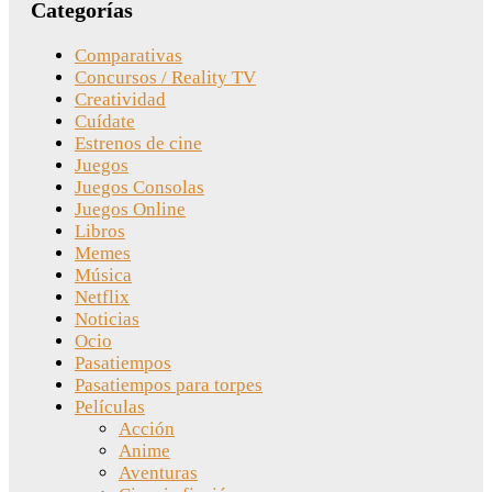
Categorías
Comparativas
Concursos / Reality TV
Creatividad
Cuídate
Estrenos de cine
Juegos
Juegos Consolas
Juegos Online
Libros
Memes
Música
Netflix
Noticias
Ocio
Pasatiempos
Pasatiempos para torpes
Películas
Acción
Anime
Aventuras