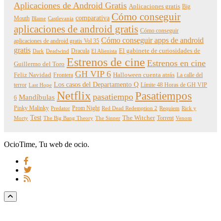
Aplicaciones de Android Gratis
Aplicaciones gratis
Big
Cómo conseguir
comparativa
Mouth
Blame
Castlevania
aplicaciones de android gratis
Cómo conseguir
Cómo conseguir apps de android
aplicaciones de android gratis Vol 35
gratis
Dracula
El gabinete de curiosidades de
Dark
Deadwind
El Alienista
Estrenos de cine
Estrenos en cine
Guillermo del Toro
GH VIP 6
Feliz Navidad
Frontera
Halloween cuenta atrás
La calle del
Los casos del Departamento Q
terror
Límite 48 Horas de GH VIP
Last Hope
Netflix
Pasatiempos
pasatiempo
Mandíbulas
6
Pinky Malinky
Prom Night
Predator
Red Dead Redemption 2
Requiem
Rick y
Test
The Witcher
Torrent
Morty
The Big Bang Theory
The Sinner
Venom
OcioTime, Tu web de ocio.