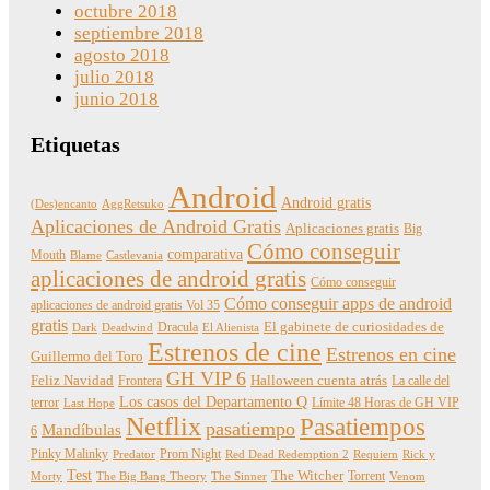
octubre 2018
septiembre 2018
agosto 2018
julio 2018
junio 2018
Etiquetas
Android
Android gratis
(Des)encanto
AggRetsuko
Aplicaciones de Android Gratis
Aplicaciones gratis
Big
Cómo conseguir
comparativa
Mouth
Blame
Castlevania
aplicaciones de android gratis
Cómo conseguir
Cómo conseguir apps de android
aplicaciones de android gratis Vol 35
gratis
Dracula
El gabinete de curiosidades de
Dark
Deadwind
El Alienista
Estrenos de cine
Estrenos en cine
Guillermo del Toro
GH VIP 6
Feliz Navidad
Frontera
Halloween cuenta atrás
La calle del
Los casos del Departamento Q
terror
Límite 48 Horas de GH VIP
Last Hope
Netflix
Pasatiempos
pasatiempo
Mandíbulas
6
Pinky Malinky
Prom Night
Predator
Red Dead Redemption 2
Requiem
Rick y
Test
The Witcher
Torrent
Morty
The Big Bang Theory
The Sinner
Venom