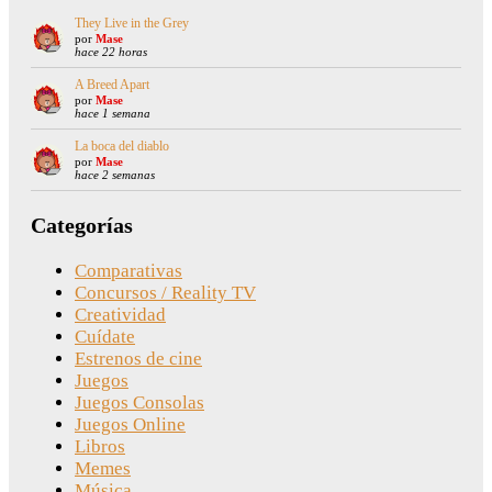
They Live in the Grey
por
Mase
hace 22 horas
A Breed Apart
por
Mase
hace 1 semana
La boca del diablo
por
Mase
hace 2 semanas
Categorías
Comparativas
Concursos / Reality TV
Creatividad
Cuídate
Estrenos de cine
Juegos
Juegos Consolas
Juegos Online
Libros
Memes
Música