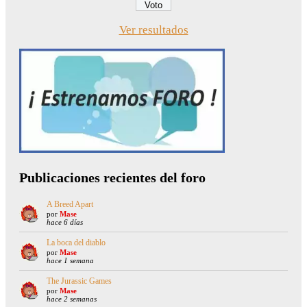
Ver resultados
Publicaciones recientes del foro
A Breed Apart
por
Mase
hace 6 días
La boca del diablo
por
Mase
hace 1 semana
The Jurassic Games
por
Mase
hace 2 semanas