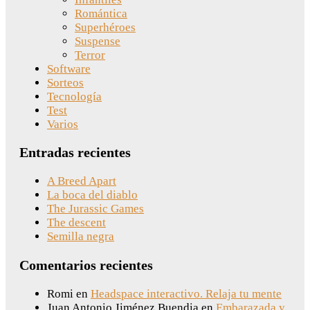
Romántica
Superhéroes
Suspense
Terror
Software
Sorteos
Tecnología
Test
Varios
Entradas recientes
A Breed Apart
La boca del diablo
The Jurassic Games
The descent
Semilla negra
Comentarios recientes
Romi
en
Headspace interactivo. Relaja tu mente
Juan Antonio Jiménez Buendia
en
Embarazada y