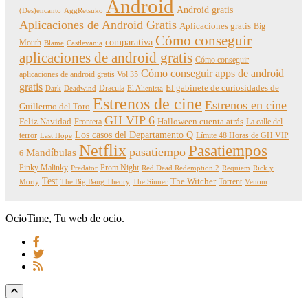
Android
Android gratis
(Des)encanto
AggRetsuko
Aplicaciones de Android Gratis
Aplicaciones gratis
Big
Cómo conseguir
comparativa
Mouth
Blame
Castlevania
aplicaciones de android gratis
Cómo conseguir
Cómo conseguir apps de android
aplicaciones de android gratis Vol 35
gratis
Dracula
El gabinete de curiosidades de
Dark
Deadwind
El Alienista
Estrenos de cine
Estrenos en cine
Guillermo del Toro
GH VIP 6
Feliz Navidad
Frontera
Halloween cuenta atrás
La calle del
Los casos del Departamento Q
terror
Límite 48 Horas de GH VIP
Last Hope
Netflix
Pasatiempos
pasatiempo
Mandíbulas
6
Pinky Malinky
Prom Night
Predator
Red Dead Redemption 2
Requiem
Rick y
Test
The Witcher
Torrent
Morty
The Big Bang Theory
The Sinner
Venom
OcioTime, Tu web de ocio.