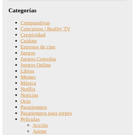
Categorías
Comparativas
Concursos / Reality TV
Creatividad
Cuídate
Estrenos de cine
Juegos
Juegos Consolas
Juegos Online
Libros
Memes
Música
Netflix
Noticias
Ocio
Pasatiempos
Pasatiempos para torpes
Películas
Acción
Anime