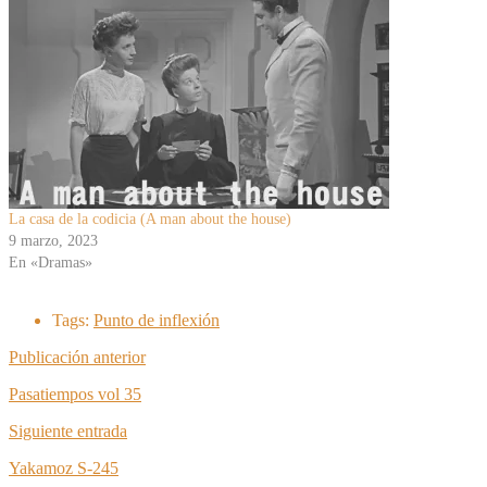
La casa de la codicia (A man about the house)
9 marzo, 2023
En «Dramas»
Tags:
Punto de inflexión
Publicación anterior
Pasatiempos vol 35
Siguiente entrada
Yakamoz S-245