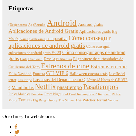
Etiquetas
Android
Android gratis
(Des)encanto
AggRetsuko
Aplicaciones de Android Gratis
Aplicaciones gratis
Big
Cómo conseguir
comparativa
Mouth
Blame
Castlevania
aplicaciones de android gratis
Cómo conseguir
Cómo conseguir apps de android
aplicaciones de android gratis Vol 35
gratis
Dracula
El gabinete de curiosidades de
Dark
Deadwind
El Alienista
Estrenos de cine
Estrenos en cine
Guillermo del Toro
GH VIP 6
Feliz Navidad
Frontera
Halloween cuenta atrás
La calle del
Los casos del Departamento Q
terror
Límite 48 Horas de GH VIP
Last Hope
Netflix
Pasatiempos
pasatiempo
Mandíbulas
6
Pinky Malinky
Prom Night
Predator
Red Dead Redemption 2
Requiem
Rick y
Test
The Witcher
Torrent
Morty
The Big Bang Theory
The Sinner
Venom
OcioTime, Tu web de ocio.