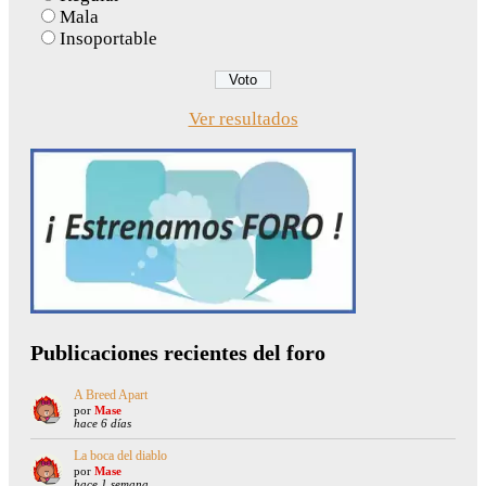
Mala
Insoportable
Ver resultados
Publicaciones recientes del foro
A Breed Apart
por
Mase
hace 6 días
La boca del diablo
por
Mase
hace 1 semana