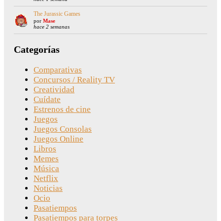
The Jurassic Games
por
Mase
hace 2 semanas
Categorías
Comparativas
Concursos / Reality TV
Creatividad
Cuídate
Estrenos de cine
Juegos
Juegos Consolas
Juegos Online
Libros
Memes
Música
Netflix
Noticias
Ocio
Pasatiempos
Pasatiempos para torpes