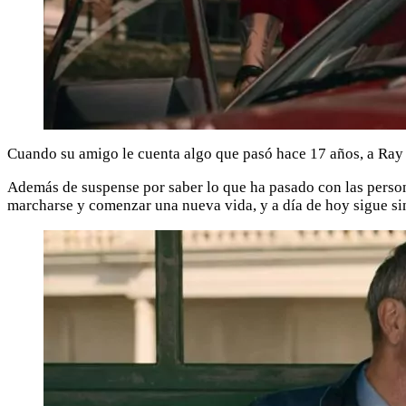
Cuando su amigo le cuenta algo que pasó hace 17 años, a Ray l
Además de suspense por saber lo que ha pasado con las person
marcharse y comenzar una nueva vida, y a día de hoy sigue sin