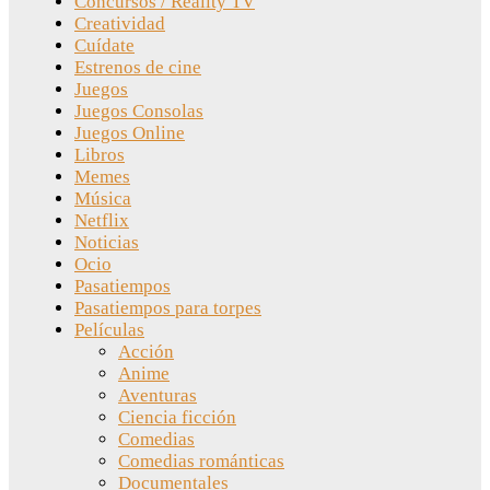
Concursos / Reality TV
Creatividad
Cuídate
Estrenos de cine
Juegos
Juegos Consolas
Juegos Online
Libros
Memes
Música
Netflix
Noticias
Ocio
Pasatiempos
Pasatiempos para torpes
Películas
Acción
Anime
Aventuras
Ciencia ficción
Comedias
Comedias románticas
Documentales