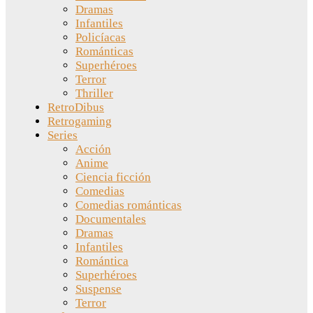
Dramas
Infantiles
Policíacas
Románticas
Superhéroes
Terror
Thriller
RetroDibus
Retrogaming
Series
Acción
Anime
Ciencia ficción
Comedias
Comedias románticas
Documentales
Dramas
Infantiles
Romántica
Superhéroes
Suspense
Terror