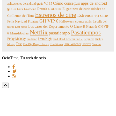
Cómo conseguir apps de android
aplicaciones de android gratis Vol 35
gratis
Dracula
El gabinete de curiosidades de
Dark
Deadwind
El Alienista
Estrenos de cine
Estrenos en cine
Guillermo del Toro
GH VIP 6
Feliz Navidad
Frontera
Halloween cuenta atrás
La calle del
Los casos del Departamento Q
terror
Límite 48 Horas de GH VIP
Last Hope
Netflix
Pasatiempos
pasatiempo
Mandíbulas
6
Pinky Malinky
Prom Night
Predator
Red Dead Redemption 2
Requiem
Rick y
Test
The Witcher
Torrent
Morty
The Big Bang Theory
The Sinner
Venom
OcioTime, Tu web de ocio.