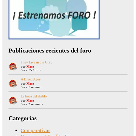
Publicaciones recientes del foro
They Live in the Grey
por
Mase
hace 15 horas
A Breed Apart
por
Mase
hace 1 semana
La boca del diablo
por
Mase
hace 2 semanas
Categorías
Comparativas