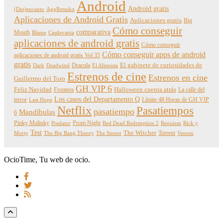
Android
Android gratis
(Des)encanto
AggRetsuko
Aplicaciones de Android Gratis
Aplicaciones gratis
Big
Cómo conseguir
comparativa
Mouth
Blame
Castlevania
aplicaciones de android gratis
Cómo conseguir
Cómo conseguir apps de android
aplicaciones de android gratis Vol 35
gratis
Dracula
El gabinete de curiosidades de
Dark
Deadwind
El Alienista
Estrenos de cine
Estrenos en cine
Guillermo del Toro
GH VIP 6
Feliz Navidad
Frontera
Halloween cuenta atrás
La calle del
Los casos del Departamento Q
terror
Límite 48 Horas de GH VIP
Last Hope
Netflix
Pasatiempos
pasatiempo
Mandíbulas
6
Pinky Malinky
Prom Night
Predator
Red Dead Redemption 2
Requiem
Rick y
Test
The Witcher
Torrent
Morty
The Big Bang Theory
The Sinner
Venom
OcioTime, Tu web de ocio.