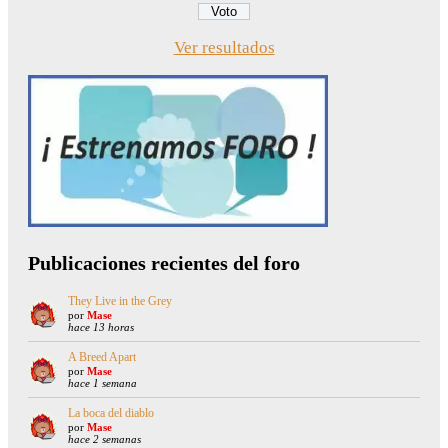
Ver resultados
Publicaciones recientes del foro
They Live in the Grey
por
Mase
hace 13 horas
A Breed Apart
por
Mase
hace 1 semana
La boca del diablo
por
Mase
hace 2 semanas