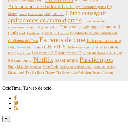
Android gratis
(Des)encanto
AggRetsuko
Aplicaciones de Android Gratis
Aplicaciones gratis
Big
Cómo conseguir
comparativa
Mouth
Blame
Castlevania
aplicaciones de android gratis
Cómo conseguir
Cómo conseguir apps de android
aplicaciones de android gratis Vol 35
gratis
Dracula
El gabinete de curiosidades de
Dark
Deadwind
El Alienista
Estrenos de cine
Estrenos en cine
Guillermo del Toro
GH VIP 6
Feliz Navidad
Frontera
Halloween cuenta atrás
La calle del
Los casos del Departamento Q
terror
Límite 48 Horas de GH VIP
Last Hope
Netflix
Pasatiempos
pasatiempo
Mandíbulas
6
Pinky Malinky
Prom Night
Predator
Red Dead Redemption 2
Requiem
Rick y
Test
The Witcher
Torrent
Morty
The Big Bang Theory
The Sinner
Venom
OcioTime, Tu web de ocio.