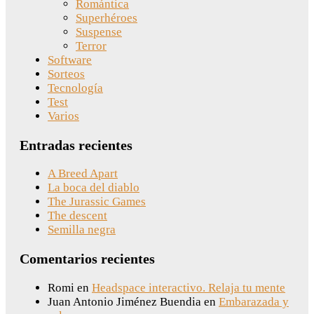
Romántica
Superhéroes
Suspense
Terror
Software
Sorteos
Tecnología
Test
Varios
Entradas recientes
A Breed Apart
La boca del diablo
The Jurassic Games
The descent
Semilla negra
Comentarios recientes
Romi
en
Headspace interactivo. Relaja tu mente
Juan Antonio Jiménez Buendia
en
Embarazada y