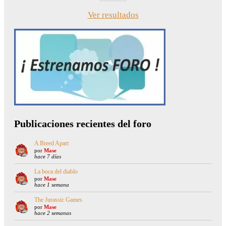
Ver resultados
Publicaciones recientes del foro
A Breed Apart
por
Mase
hace 7 días
La boca del diablo
por
Mase
hace 1 semana
The Jurassic Games
por
Mase
hace 2 semanas