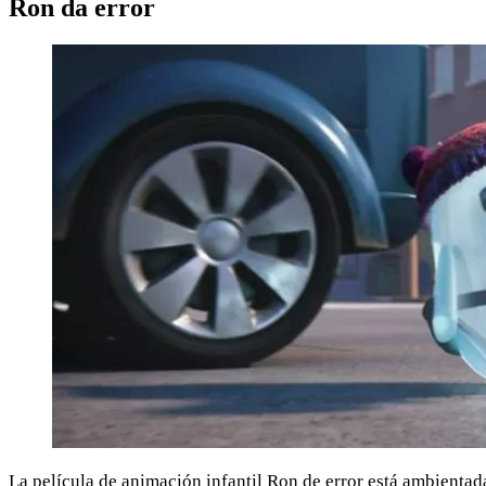
Ron da error
La película de animación infantil Ron de error está ambienta