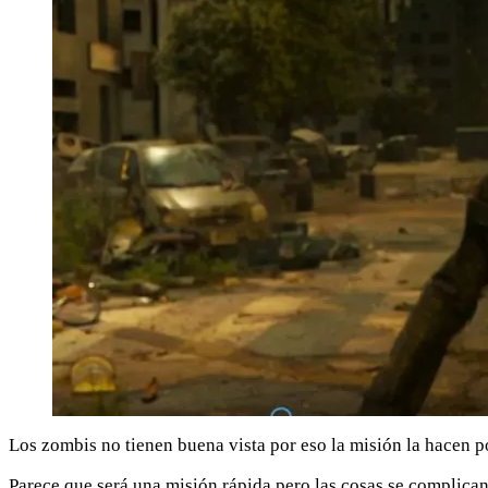
Los zombis no tienen buena vista por eso la misión la hacen p
Parece que será una misión rápida pero las cosas se complica