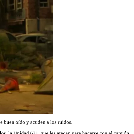
e buen oído y acuden a los ruidos.
os, la Unidad 631, que les atacan para hacerse con el camión