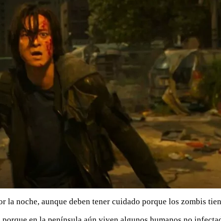
or la noche, aunque deben tener cuidado porque los zombis tien
n porque en la península aún viven algunos humanos no infectad