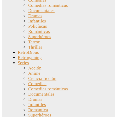
Comedias
Comedias románticas
Documentales
Dramas
Infantiles
Policíacas
Románticas
Superhéroes
Terror
Thriller
RetroDibus
Retrogaming
Series
Acción
Anime
Ciencia ficción
Comedias
Comedias románticas
Documentales
Dramas
Infantiles
Romántica
Superhéroes