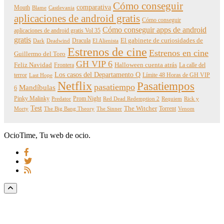
Cómo conseguir
comparativa
Mouth
Blame
Castlevania
aplicaciones de android gratis
Cómo conseguir
Cómo conseguir apps de android
aplicaciones de android gratis Vol 35
gratis
Dracula
El gabinete de curiosidades de
Dark
Deadwind
El Alienista
Estrenos de cine
Estrenos en cine
Guillermo del Toro
GH VIP 6
Feliz Navidad
Frontera
Halloween cuenta atrás
La calle del
Los casos del Departamento Q
terror
Límite 48 Horas de GH VIP
Last Hope
Netflix
Pasatiempos
pasatiempo
Mandíbulas
6
Pinky Malinky
Prom Night
Predator
Red Dead Redemption 2
Requiem
Rick y
Test
The Witcher
Torrent
Morty
The Big Bang Theory
The Sinner
Venom
OcioTime, Tu web de ocio.