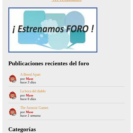
Publicaciones recientes del foro
A Breed Apart
por
Mase
hace 3 días
La boca del diablo
por
Mase
hace 6 días
The Jurassic Games
por
Mase
hace 1 semana
Categorías