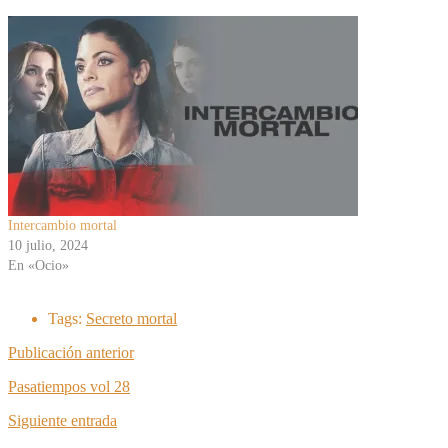
Intercambio mortal
10 julio, 2024
En «Ocio»
Tags:
Secreto mortal
Publicación anterior
Pasatiempos vol 28
Siguiente entrada