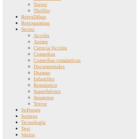
Terror
Thriller
RetroDibus
Retrogaming
Series
Acción
Anime
Ciencia ficción
Comedias
Comedias románticas
Documentales
Dramas
Infantiles
Romántica
Superhéroes
Suspense
Terror
Software
Sorteos
Tecnología
Test
Varios