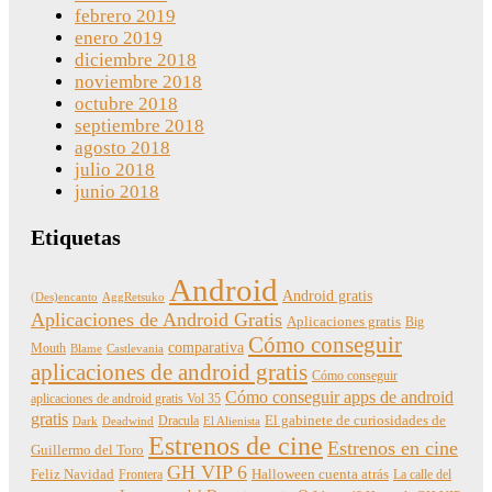
febrero 2019
enero 2019
diciembre 2018
noviembre 2018
octubre 2018
septiembre 2018
agosto 2018
julio 2018
junio 2018
Etiquetas
Android
Android gratis
(Des)encanto
AggRetsuko
Aplicaciones de Android Gratis
Aplicaciones gratis
Big
Cómo conseguir
comparativa
Mouth
Blame
Castlevania
aplicaciones de android gratis
Cómo conseguir
Cómo conseguir apps de android
aplicaciones de android gratis Vol 35
gratis
Dracula
El gabinete de curiosidades de
Dark
Deadwind
El Alienista
Estrenos de cine
Estrenos en cine
Guillermo del Toro
GH VIP 6
Feliz Navidad
Frontera
Halloween cuenta atrás
La calle del