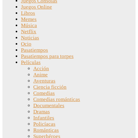
Juegos Consolas
Juegos Online
Libros
Memes
Música
Netflix
Noticias
Ocio
Pasatiempos
Pasatiempos para torpes
Películas
Acción
Anime
Aventuras
Ciencia ficción
Comedias
Comedias románticas
Documentales
Dramas
Infantiles
Policíacas
Románticas
Superhéroes