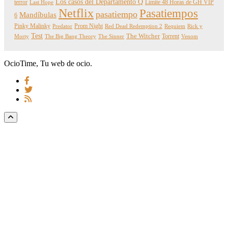
Los casos del Departamento Q
terror
Límite 48 Horas de GH VIP
Last Hope
Netflix
Pasatiempos
pasatiempo
Mandíbulas
6
Pinky Malinky
Prom Night
Predator
Red Dead Redemption 2
Requiem
Rick y
Test
The Witcher
Torrent
Morty
The Big Bang Theory
The Sinner
Venom
OcioTime, Tu web de ocio.