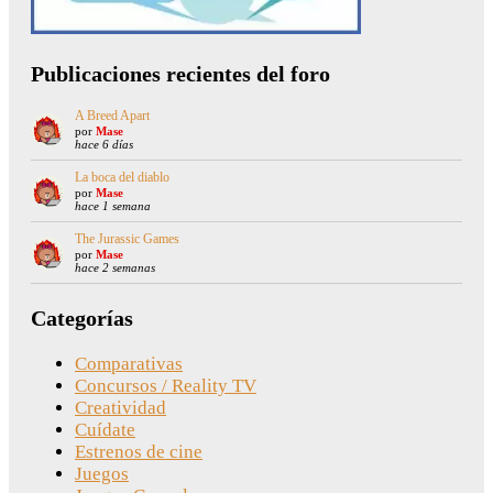
Publicaciones recientes del foro
A Breed Apart
por
Mase
hace 6 días
La boca del diablo
por
Mase
hace 1 semana
The Jurassic Games
por
Mase
hace 2 semanas
Categorías
Comparativas
Concursos / Reality TV
Creatividad
Cuídate
Estrenos de cine
Juegos