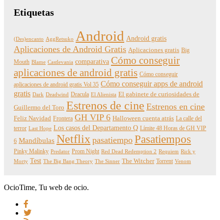
Etiquetas
Android
Android gratis
(Des)encanto
AggRetsuko
Aplicaciones de Android Gratis
Aplicaciones gratis
Big
Cómo conseguir
comparativa
Mouth
Blame
Castlevania
aplicaciones de android gratis
Cómo conseguir
Cómo conseguir apps de android
aplicaciones de android gratis Vol 35
gratis
Dracula
El gabinete de curiosidades de
Dark
Deadwind
El Alienista
Estrenos de cine
Estrenos en cine
Guillermo del Toro
GH VIP 6
Feliz Navidad
Frontera
Halloween cuenta atrás
La calle del
Los casos del Departamento Q
terror
Límite 48 Horas de GH VIP
Last Hope
Netflix
Pasatiempos
pasatiempo
Mandíbulas
6
Pinky Malinky
Prom Night
Predator
Red Dead Redemption 2
Requiem
Rick y
Test
The Witcher
Torrent
Morty
The Big Bang Theory
The Sinner
Venom
OcioTime, Tu web de ocio.