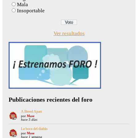
Mala
Insoportable
Ver resultados
Publicaciones recientes del foro
A Breed Apart
por
Mase
hace 5 días
La boca del diablo
por
Mase
hace 1 semana