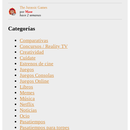
The Jurassic Games
por
Mase
hace 2 semanas
Categorías
Comparativas
Concursos / Reality TV
Creatividad
Cuídate
Estrenos de cine
Juegos
Juegos Consolas
Juegos Online
Libros
Memes
Música
Netflix
Noticias
Ocio
Pasatiempos
Pasatiempos para torpes