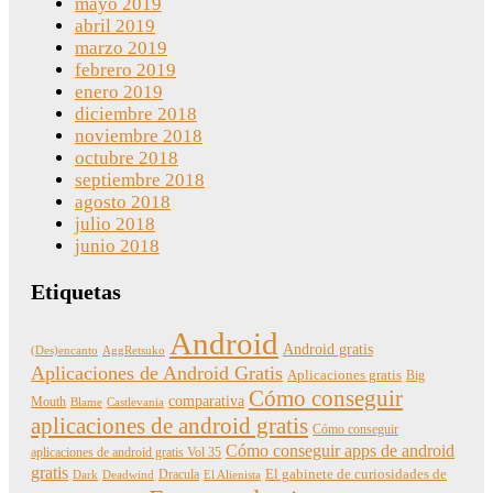
mayo 2019
abril 2019
marzo 2019
febrero 2019
enero 2019
diciembre 2018
noviembre 2018
octubre 2018
septiembre 2018
agosto 2018
julio 2018
junio 2018
Etiquetas
Android
Android gratis
(Des)encanto
AggRetsuko
Aplicaciones de Android Gratis
Aplicaciones gratis
Big
Cómo conseguir
comparativa
Mouth
Blame
Castlevania
aplicaciones de android gratis
Cómo conseguir
Cómo conseguir apps de android
aplicaciones de android gratis Vol 35
gratis
Dracula
El gabinete de curiosidades de
Dark
Deadwind
El Alienista