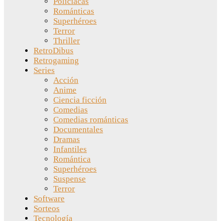
Policíacas
Románticas
Superhéroes
Terror
Thriller
RetroDibus
Retrogaming
Series
Acción
Anime
Ciencia ficción
Comedias
Comedias románticas
Documentales
Dramas
Infantiles
Romántica
Superhéroes
Suspense
Terror
Software
Sorteos
Tecnología