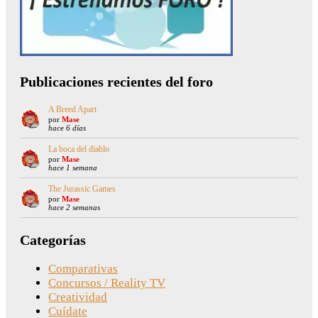
Publicaciones recientes del foro
A Breed Apart
por
Mase
hace 6 días
La boca del diablo
por
Mase
hace 1 semana
The Jurassic Games
por
Mase
hace 2 semanas
Categorías
Comparativas
Concursos / Reality TV
Creatividad
Cuídate